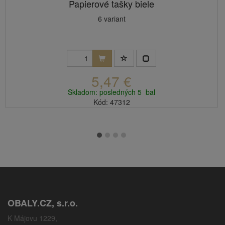
Papierové tašky biele
6 variant
5,47 €
Skladom: posledných 5 bal
Kód: 47312
OBALY.CZ, s.r.o.
K Májovu 1229,