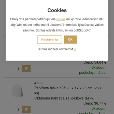
47336
Papierová taška biela 32 + 16 x 39 cm (50
Cookies
ks)
Obľúbená náhrada za igelitové tašky.
Obaly.cz a partneri potrebujú Váš
súhlas
na využitie jednotlivých dát,
Cena:
11,06 €
aby Vám okrem iného mohli ukazovať informácie týkajúce sa Vašich
Skladom:
záujmov. Súhlas udelíte kliknutím na políčko „OK“.
posledných 5 bal
Nastavenia
OK
47036
Papierová taška bílá 32 + 16 x 39 cm (250
Súhlas môžete odmietnuť
tu
ks)
Obĺúbená náhrada za igelitové tašky.
Cena:
54,64 €
Skladom:
posledných 2 bal
47026
Papírová taška bílá 26 + 17 x 25 cm (250
ks)
Obĺúbená náhrada za igelitové tašky.
Cena:
36,77 €
Skladom:
posledných 1 bal