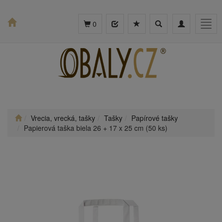
Toggle
Toggle
Togg
0
search
navigation
navig
Vrecia, vrecká, tašky
Tašky
Papírové tašky
Papierová taška biela 26 + 17 x 25 cm (50 ks)