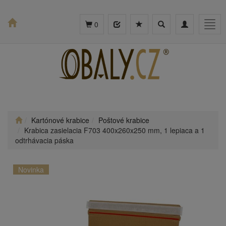
Toggle
Toggle
Togg
0
search
navigation
navig
Kartónové krabice
Poštové krabice
Krabica zasielacia F703 400x260x250 mm, 1 lepiaca a 1
odtrhávacia páska
Novinka