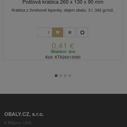
Poštová krabica 260 x 130 x 90 mm
Krabica z 3vrstvové lepenky, objem obalu: 3 l. 342 gr/m2.
0,41 €
Skladom: áno
Kód: KTK26013090
OBALY.CZ, s.r.o.
K Májovu 1229,