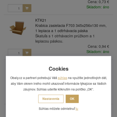
Cena:
0,73 €
Skladom: áno
KTK21
Krabica zasielacia F703 345x256x130 mm,
1 lepiaca a 1 odtrhávacia páska
Škatuľa s 1 otrhávacím prúžkom a 1
lepiacou páskou.
Cena:
0,94 €
Skladom: áno
KTK22
Cookies
Krabica zasielacia F703 400x260x250 mm,
1 lepiaca a 1 odtrhávacia páska
Obaly.cz a partneri potrebujú Váš
súhlas
na využitie jednotlivých dát,
Škatuľa s 1 otrhávacím prúžkom a 1
aby Vám okrem iného mohli ukazovať informácie týkajúce sa Vašich
lepiacou páskou.
záujmov. Súhlas udelíte kliknutím na políčko „OK“.
Cena:
1,40 €
Skladom: áno
Nastavenia
OK
Súhlas môžete odmietnuť
tu
KTK18
Krabice zasílací F703 213x153x109 mm, 1