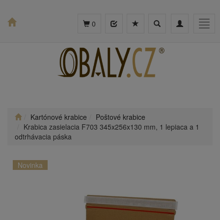
Toggle
Toggle
Togg
0
search
navigation
navig
Kartónové krabice
Poštové krabice
Krabica zasielacia F703 345x256x130 mm, 1 lepiaca a 1
odtrhávacia páska
Novinka