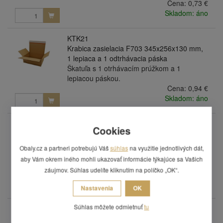
Cena:
0,73 €
Skladom: áno
KTK21
Krabica zasielacia F703 345x256x130 mm,
1 lepiaca a 1 odtrhávacia páska
Škatuľa s 1 otrhávacím prúžkom a 1
lepiacou páskou.
Cena:
0,94 €
Skladom: áno
KTK22
Cookies
Krabica zasielacia F703 400x260x250 mm,
1 lepiaca a 1 odtrhávacia páska
Obaly.cz a partneri potrebujú Váš
súhlas
na využitie jednotlivých dát,
Škatuľa s 1 otrhávacím prúžkom a 1
aby Vám okrem iného mohli ukazovať informácie týkajúce sa Vašich
lepiacou páskou.
záujmov. Súhlas udelíte kliknutím na políčko „OK“.
Cena:
1,40 €
Skladom: áno
Nastavenia
OK
Súhlas môžete odmietnuť
tu
KTK18
Krabice zasílací F703 213x153x109 mm, 1