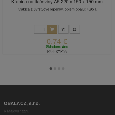
Krabica na tlačoviny A5 220 x 150 x 150 mm
Krabica z 3vrstvové lepenky, objem obalu: 4,95 l.
0,74 €
Skladom: áno
Kód: KTK03
OBALY.CZ, s.r.o.
K Májovu 1229,