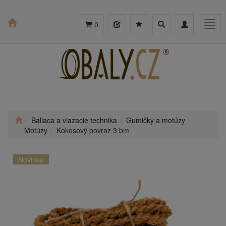
Toggle
Toggle
Togg
0
search
navigation
navig
Baliaca a viazacie technika
Gumičky a motúzy
Motúzy
Kokosový povraz 3 bm
Novinka