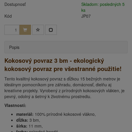
Dostupnosť
Skladom: posledných 5
ks
Kód
JP07
Popis
Kokosový povraz 3 bm - ekologický
kokosový povraz pre všestranné použitie!
Tento kvalitný kokosový povraz s dĺžkou 15 bežných metrov je
ideálnym pomocníkom pre záhradu, domácnosť, dielňu aj
kreatívne projekty. Vyrobený z prírodných kokosových vlákien, je
pevný, odolný a šetrný k životnému prostrediu.
Vlastnosti:
materiál:
100% prírodné kokosové vlákno,
dĺžka:
3 bm,
šírka:
11 mm,
farba:
prírodná hnedá,