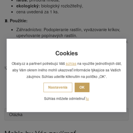
ekologický:
biologický rozložiteľný,
cena uvedená za 1 ks.
🧵
Použitie:
Záhradníctvo: Podopieranie rastlín, vyväzovanie kríkov,
upevňovanie popínavých rastlín.
Domácnosť: Balenie darčekov, dekorácie, viazanie balíčkov.
Dielňa: Upevňovanie, zväzovanie, pomocný materiál.
Cookies
Kreatívne projekty: Drhanie, výroba dekorácií,
scrapbooking (zdobenie albumov a denníkov).
Obaly.cz a partneri potrebujú Váš
súhlas
na využitie jednotlivých dát,
💡
Výhody:
aby Vám okrem iného mohli ukazovať informácie týkajúce sa Vašich
záujmov. Súhlas udelíte kliknutím na políčko „OK“.
prírodný a ekologický materiál,
vysoká pevnosť a odolnosť,
Nastavenia
OK
všestranné použitie,
šetrný k rastlinám,
Súhlas môžete odmietnuť
tu
dobrá odolnosť proti hnilobe.
Otázka