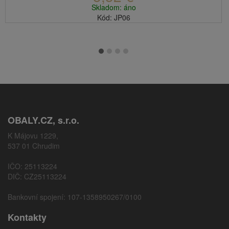
Skladom: áno
Kód: JP06
OBALY.CZ, s.r.o.
K Májovu 1229,
537 01 Chrudim
IČO: 25113224
DIČ: CZ25113224
Bankovní spojení: 107-1358950267/0100
Kontakty