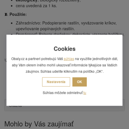
cena uvedená za 1 ks.
🧵
Použitie:
Záhradníctvo: Podopieranie rastlín, vyväzovanie kríkov,
upevňovanie popínavých rastlín.
Domácnosť: Balenie darčekov, dekorácie, viazanie balíčkov.
Dielňa: Upevňovanie, zväzovanie, pomocný materiál.
Kreatívne projekty: Drhanie, výroba dekorácií,
Cookies
scrapbooking (zdobenie albumov a denníkov).
Obaly.cz a partneri potrebujú Váš
súhlas
na využitie jednotlivých dát,
💡
Výhody:
aby Vám okrem iného mohli ukazovať informácie týkajúce sa Vašich
prírodný a ekologický materiál,
záujmov. Súhlas udelíte kliknutím na políčko „OK“.
vysoká pevnosť a odolnosť,
všestranné použitie,
Nastavenia
OK
šetrný k rastlinám,
dobrá odolnosť proti hnilobe.
Súhlas môžete odmietnuť
tu
Otázka
Mohlo by Vás zaujímať