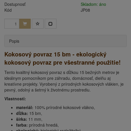
Dostupnosť
Skladom: áno
Kód
JP08
Popis
Kokosový povraz 15 bm - ekologický
kokosový povraz pre všestranné použitie!
Tento kvalitný kokosový povraz s dĺžkou 15 bežných metrov je
ideálnym pomocníkom pre záhradu, domácnosť, dielňu aj
kreatívne projekty. Vyrobený z prírodných kokosových vlákien, je
pevný, odolný a šetrný k životnému prostrediu.
Vlastnosti:
materiál:
100% prírodné kokosové vlákno,
dĺžka:
15 bm,
šírka:
11 mm,
farba:
prírodná hnedá,
ekologický:
biologický rozložiteľný,