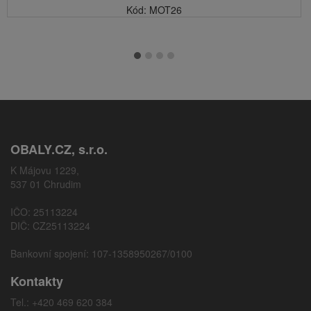
Kód: MOT26
OBALY.CZ, s.r.o.
K Májovu 1229,
537 01 Chrudim
IČO: 25113224
DIČ: CZ25113224
Bankovní spojení: 107-1358950267/0100
Kontakty
Tel.: +420 469 620 384