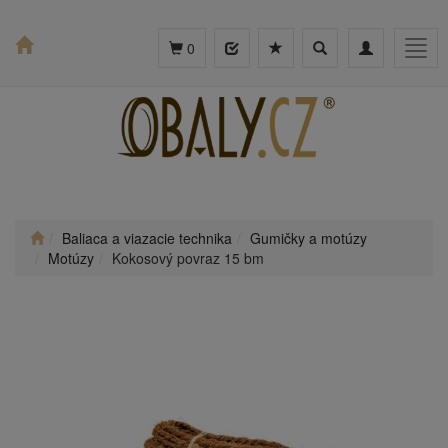
Toggle
Toggle
Togg
0
search
navigation
navig
Baliaca a viazacie technika
Gumičky a motúzy
Motúzy
Kokosový povraz 15 bm