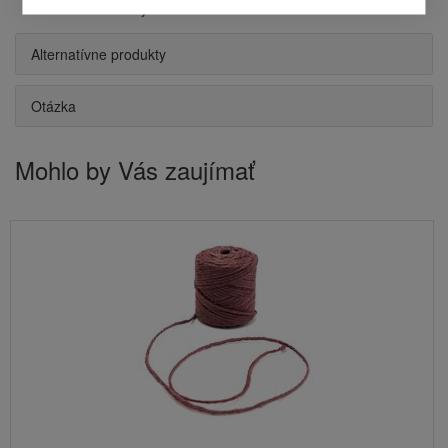
na rôzne účely.
Alternatívne produkty
Otázka
Mohlo by Vás zaujímať