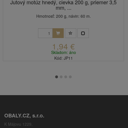
Jutový motúz hnedý, cievka 200 g, priemer 3,5
mm, ...
Hmotnosť: 200 g, návin: 60 m.
1,94 €
Skladom: áno
Kód: JP11
OBALY.CZ, s.r.o.
K Májovu 1229,