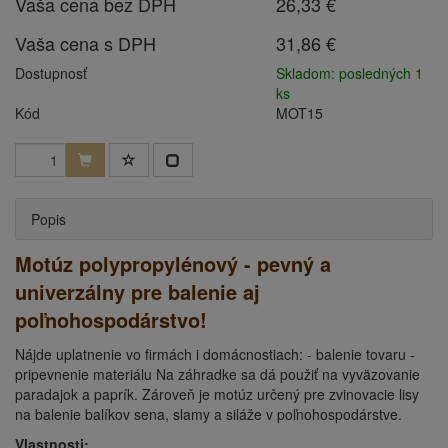
Vaša cena bez DPH
26,33 €
Vaša cena s DPH
31,86 €
Dostupnosť
Skladom: posledných 1
ks
Kód
MOT15
Popis
Motúz polypropylénový - pevný a
univerzálny pre balenie aj
poľnohospodárstvo!
Nájde uplatnenie vo firmách i domácnostiach: - balenie tovaru -
pripevnenie materiálu Na záhradke sa dá použiť na vyväzovanie
paradajok a paprík. Zároveň je motúz určený pre zvinovacie lisy
na balenie balíkov sena, slamy a siláže v poľnohospodárstve.
Vlastnosti: