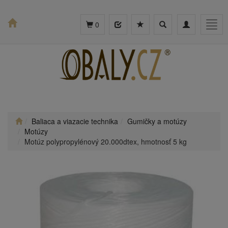
Toggle
Toggle
Togg
0
search
navigation
navig
Baliaca a viazacie technika
Gumičky a motúzy
Motúzy
Motúz polypropylénový 20.000dtex, hmotnosť 5 kg