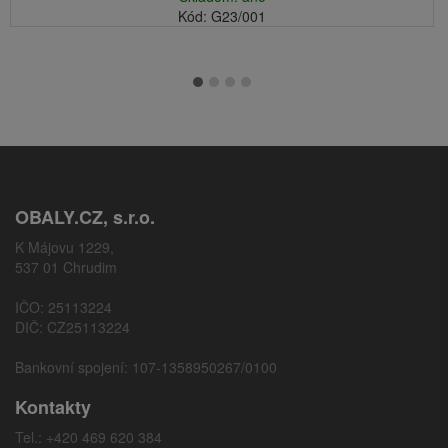
Kód: G23/001
OBALY.CZ, s.r.o.
K Májovu 1229,
537 01 Chrudim
IČO: 25113224
DIČ: CZ25113224
Bankovní spojení: 107-1358950267/0100
Kontakty
Tel.: +420 469 620 384