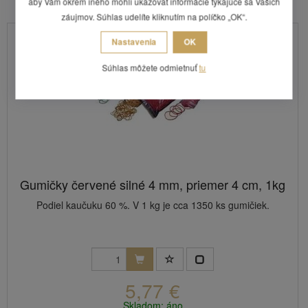
aby Vám okrem iného mohli ukazovať informácie týkajúce sa Vašich
záujmov. Súhlas udelíte kliknutím na políčko „OK“.
Nastavenia
OK
Súhlas môžete odmietnuť
tu
Gumičky červené silné 4 mm, priemer 4 cm, 1kg
Podiel kaučuku 60 %. V 1 kg je cca 1350 ks gumičiek.
5,77 €
Skladom: áno