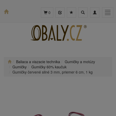
Toggle
Toggle
Togg
0
search
navigation
navig
Baliaca a viazacie technika
Gumičky a motúzy
Gumičky
Gumičky 60% kaučuk
Gumičky červené silné 3 mm, priemer 6 cm, 1 kg