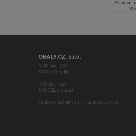
Skladom: 
Kó
OBALY.CZ, s.r.o.
K Májovu 1229,
537 01 Chrudim
IČO: 25113224
DIČ: CZ25113224
Bankovní spojení: 107-1358950267/0100