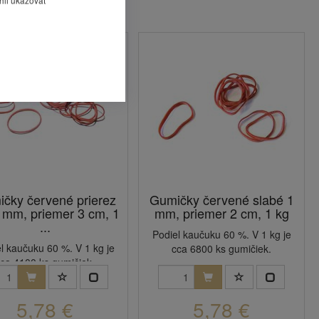
čky červené prierez
Gumičky červené slabé 1
1 mm, priemer 3 cm, 1
mm, priemer 2 cm, 1 kg
...
Podiel kaučuku 60 %. V 1 kg je
l kaučuku 60 %. V 1 kg je
cca 6800 ks gumičiek.
ca 4100 ks gumičiek.
5,78 €
5,78 €