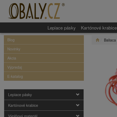
Lepiace pásky
Kartónové krabice
Blog
Baliaca
Novinky
Akcia
Výpredaj
E-katalog
Lepiace pásky
Kartónové krabice
Výplňový materiál