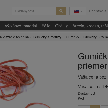
Registrácia
Výplňový materiál
Fólie
Obálky
Vrecia, vrecká, taš
 a viazacie technika
Gumičky a motúzy
Gumičky
Gumičky 60% k
Gumičky
priemer
Vaša cena bez
Vaša cena s D
Dostupnosť
Kód