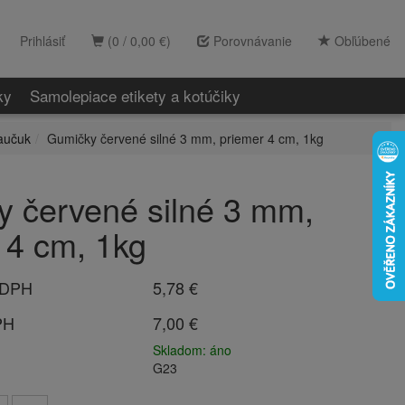
Prihlásiť
(0 / 0,00 €)
Porovnávanie
Obľúbené
ky
Samolepiace etikety a kotúčiky
aučuk
Gumičky červené silné 3 mm, priemer 4 cm, 1kg
 červené silné 3 mm,
 4 cm, 1kg
 DPH
5,78 €
PH
7,00 €
Skladom: áno
G23