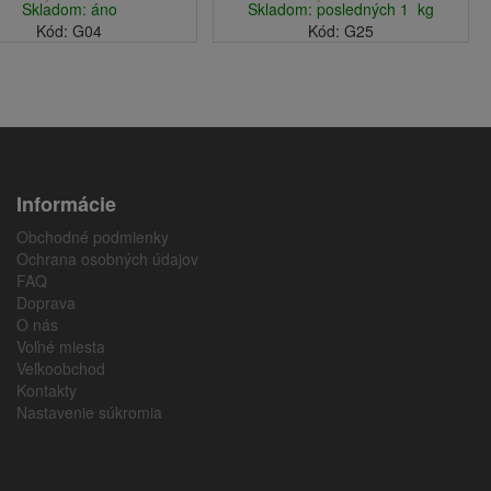
Skladom: áno
Skladom: posledných 1 kg
Kód: G04
Kód: G25
Informácie
Obchodné podmienky
Ochrana osobných údajov
FAQ
Doprava
O nás
Voľné miesta
Veľkoobchod
Kontakty
Nastavenie súkromia