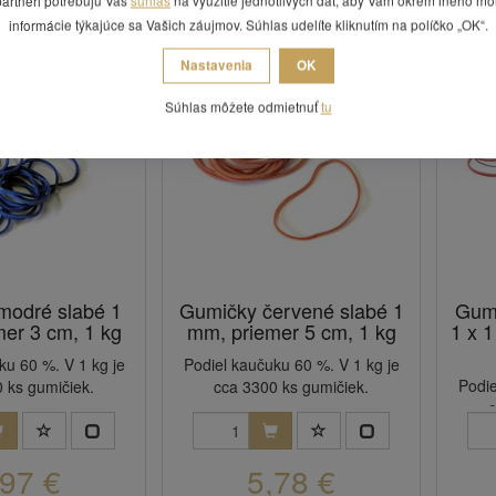
informácie týkajúce sa Vašich záujmov. Súhlas udelíte kliknutím na políčko „OK“.
Nastavenia
OK
Súhlas môžete odmietnuť
tu
modré slabé 1
Gumičky červené slabé 1
Gumi
er 3 cm, 1 kg
mm, priemer 5 cm, 1 kg
1 x 
ku 60 %. V 1 kg je
Podiel kaučuku 60 %. V 1 kg je
Podie
 ks gumičiek.
cca 3300 ks gumičiek.
c
,97 €
5,78 €