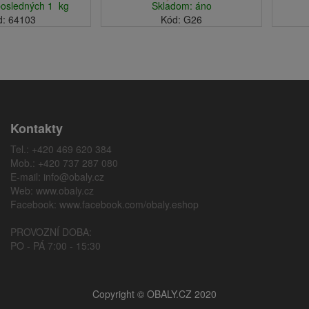
posledných 1 kg
Skladom: áno
d: 64103
Kód: G26
Kontakty
Tel.: +420 469 620 384
Mob.: +420 737 287 080
E-mail:
info@obaly.cz
Web:
www.obaly.cz
Facebook:
www.facebook.com/obaly.eshop
PROVOZNÍ DOBA:
PO - PÁ 7:00 - 15:30
Copyright © OBALY.CZ 2020