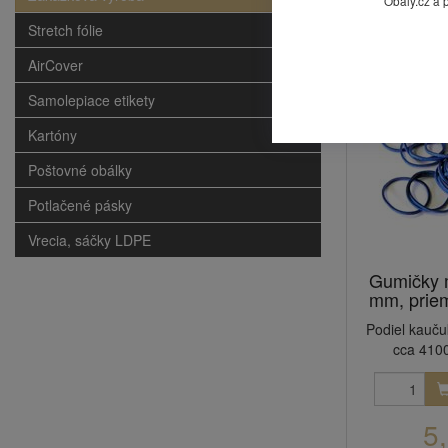
Stretch fólie
AirCover
Samolepiace etikety
Kartóny
Poštovné obálky
Potlačené pásky
Vrecia, sáčky LDPE
Gumičky 
mm, priem
Podiel kauču
cca 4100
5