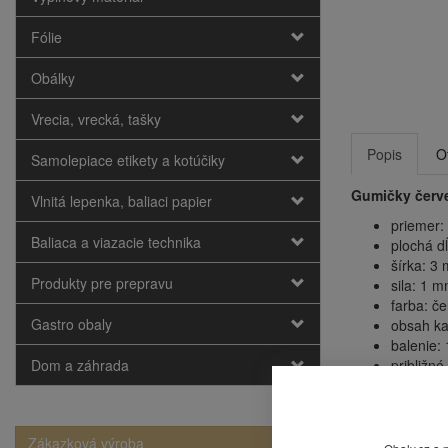
Fólie
Obálky
Vrecia, vrecká, tašky
Popis
O
Samolepiace etikety a kotúčiky
Gumičky červe
Vlnitá lepenka, baliaci papier
priemer:
Baliaca a viazacie technika
plochá d
šírka: 3
Produkty pre prepravu
sila: 1 m
farba: č
Gastro obaly
obsah ka
balenie: 
Dom a záhrada
približn
cena uve
Mohlo by
Zákazková výroba
Obaly.cz a 