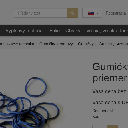
Registrácia
Výplňový materiál
Fólie
Obálky
Vrecia, vrecká, taš
 a viazacie technika
Gumičky a motúzy
Gumičky
Gumičky 60% k
Gumičk
priemer
Vaša cena bez
Vaša cena s D
Dostupnosť
Kód