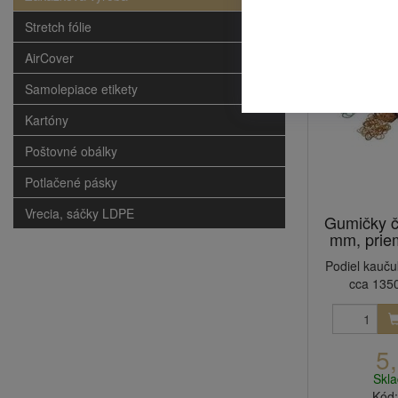
Stretch fólie
AirCover
Samolepiace etikety
Kartóny
Poštovné obálky
Potlačené pásky
Vrecia, sáčky LDPE
Gumičky č
mm, prie
Podiel kauču
cca 1350
5
Skl
Kód