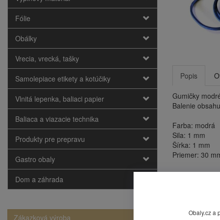
Fólie
Obálky
Vrecia, vrecká, tašky
Popis
O
Samolepiace etikety a kotúčiky
Gumičky modré
Vlnitá lepenka, baliaci papier
Balenie obsahu
Baliaca a viazacie technika
Farba: modrá
Sila: 1 mm
Produkty pre prepravu
Šírka: 1 mm
Priemer: 30 m
Gastro obaly
Výpredaj sklad
Dom a záhrada
Mohlo by
Obaly.cz a 
Zákazková výroba