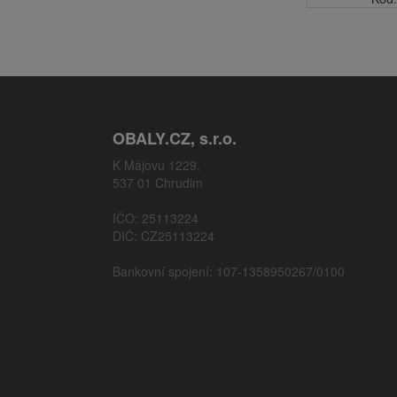
OBALY.CZ, s.r.o.
K Májovu 1229,
537 01 Chrudim
IČO: 25113224
DIČ: CZ25113224
Bankovní spojení: 107-1358950267/0100