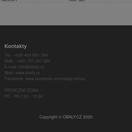
Kontakty
Tel.: +420 469 620 384
Mob.: +420 737 287 080
E-mail:
info@obaly.cz
Web:
www.obaly.cz
Facebook:
www.facebook.com/obaly.eshop
PROVOZNÍ DOBA:
PO - PÁ 7:00 - 15:30
Copyright © OBALY.CZ 2020