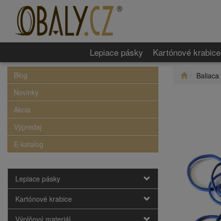
Lepiace pásky
Kartónové krabice
Blog
Baliaca
Novinky
Akcia
Výpredaj
E-katalog
Lepiace pásky
Kartónové krabice
Výplňový materiál