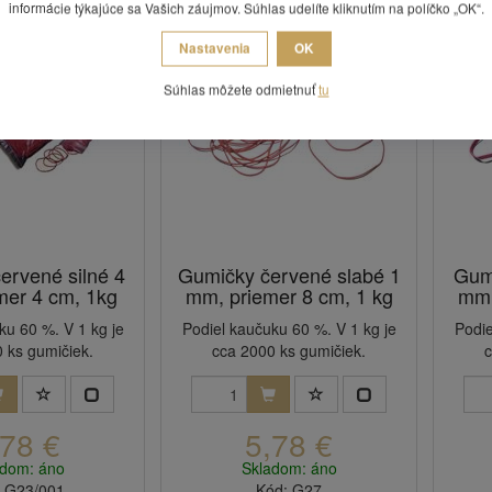
informácie týkajúce sa Vašich záujmov. Súhlas udelíte kliknutím na políčko „OK“.
Nastavenia
OK
Súhlas môžete odmietnuť
tu
ervené silné 4
Gumičky červené slabé 1
Gumi
mer 4 cm, 1kg
mm, priemer 8 cm, 1 kg
mm,
ku 60 %. V 1 kg je
Podiel kaučuku 60 %. V 1 kg je
Podie
 ks gumičiek.
cca 2000 ks gumičiek.
c
,78 €
5,78 €
adom: áno
Skladom: áno
: G23/001
Kód: G27