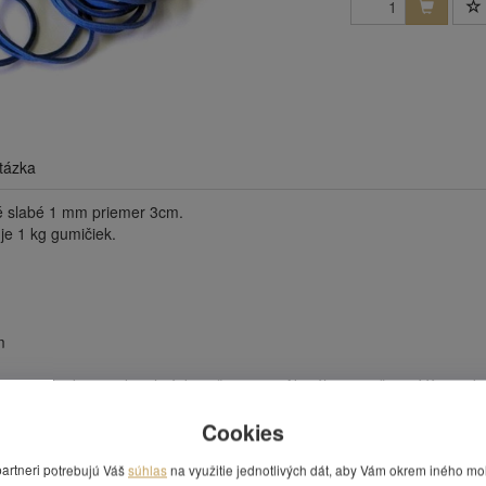
tázka
 slabé 1 mm priemer 3cm.
je 1 kg gumičiek.
m
ových zásob: ponuka platí do vyčerpania. Aktuálne množstvo Vám radi
Cookies
 Vás zaujímať
partneri potrebujú Váš
súhlas
na využitie jednotlivých dát, aby Vám okrem iného mo