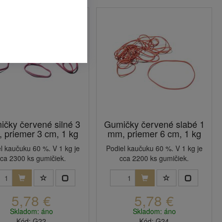
čky červené silné 3
Gumičky červené slabé 1
 priemer 3 cm, 1 kg
mm, priemer 6 cm, 1 kg
l kaučuku 60 %. V 1 kg je
Podiel kaučuku 60 %. V 1 kg je
ca 2300 ks gumičiek.
cca 2200 ks gumičiek.
5,78 €
5,78 €
Skladom: áno
Skladom: áno
Kód: G22
Kód: G24