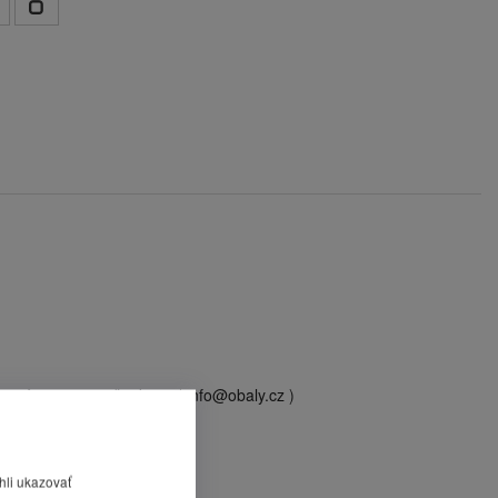
 oznámime na vyžiadanie (
info@obaly.cz
)
hli ukazovať