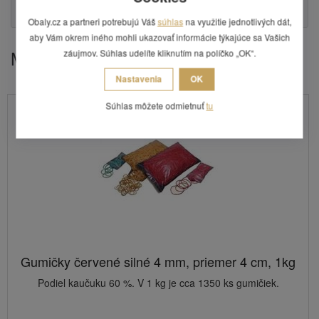
Otázka
Obaly.cz a partneri potrebujú Váš
súhlas
na využitie jednotlivých dát,
aby Vám okrem iného mohli ukazovať informácie týkajúce sa Vašich
Mohlo by Vás zaujímať
záujmov. Súhlas udelíte kliknutím na políčko „OK“.
Nastavenia
OK
Súhlas môžete odmietnuť
tu
Gumičky červené silné 4 mm, priemer 4 cm, 1kg
Podiel kaučuku 60 %. V 1 kg je cca 1350 ks gumičiek.