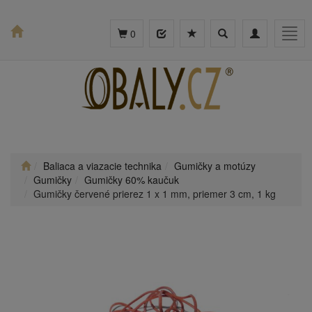
Toggle
Toggle
Togg
0
search
navigation
navig
Baliaca a viazacie technika
Gumičky a motúzy
Gumičky
Gumičky 60% kaučuk
Gumičky červené prierez 1 x 1 mm, priemer 3 cm, 1 kg