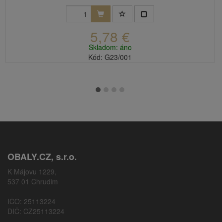
5,78 €
Skladom: áno
Kód: G23/001
OBALY.CZ, s.r.o.
K Májovu 1229,
537 01 Chrudim
IČO: 25113224
DIČ: CZ25113224