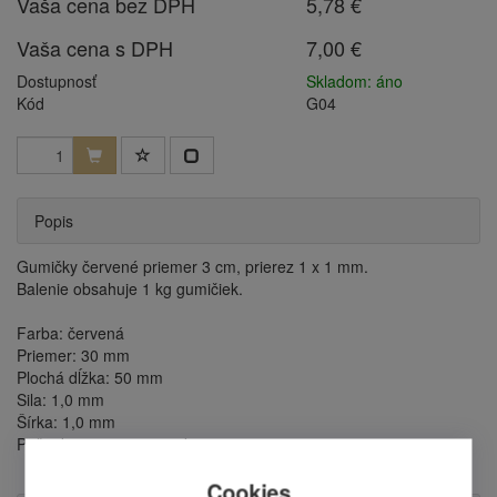
Vaša cena bez DPH
5,78 €
Vaša cena s DPH
7,00 €
Dostupnosť
Skladom: áno
Kód
G04
Popis
Gumičky červené priemer 3 cm, prierez 1 x 1 mm.
Balenie obsahuje 1 kg gumičiek.
Farba: červená
Priemer: 30 mm
Plochá dĺžka: 50 mm
Sila: 1,0 mm
Šírka: 1,0 mm
Počet kusov: cca 5.500 ks
Cookies