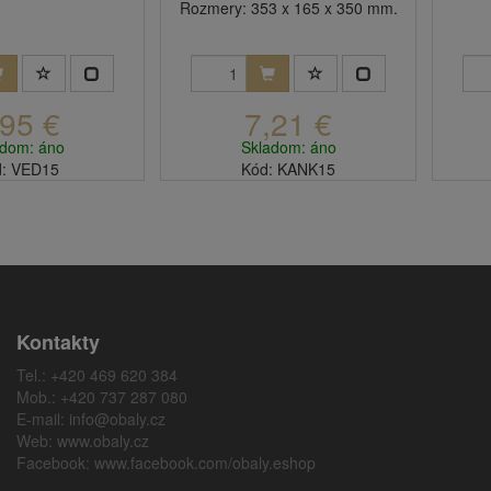
Rozmery: 353 x 165 x 350 mm.
,95 €
7,21 €
adom: áno
Skladom: áno
: VED15
Kód: KANK15
Kontakty
Tel.: +420 469 620 384
Mob.: +420 737 287 080
E-mail:
info@obaly.cz
Web:
www.obaly.cz
Facebook:
www.facebook.com/obaly.eshop