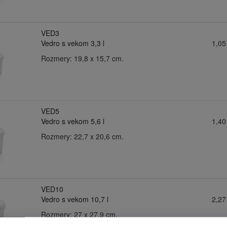
VED3
Vedro s vekom 3,3 l
1,05
Rozmery: 19,8 x 15,7 cm.
VED5
Vedro s vekom 5,6 l
1,40
Rozmery: 22,7 x 20,6 cm.
VED10
Vedro s vekom 10,7 l
2,27
Rozmery: 27 x 27,9 cm.