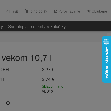
Prihlásiť
(0 / 0,00 €)
Porovnávanie
Obľúbené
ky
Samolepiace etikety a kotúčiky
 vekom 10,7 l
 DPH
2,27 €
PH
2,74 €
Skladom: áno
VED10