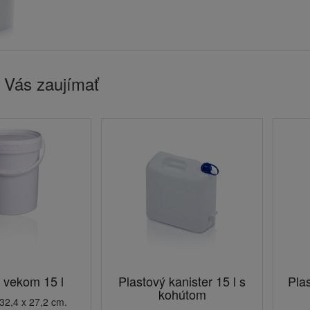
 Vás zaujímať
 vekom 15 l
Plastový kanister 15 l s
Pla
kohútom
32,4 x 27,2 cm.