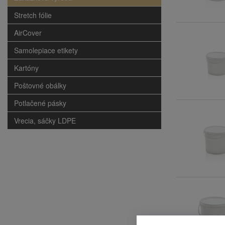
Stretch fólie
AirCover
Samolepiace etikety
Kartóny
Poštovné obálky
Potlačené pásky
Vrecia, sáčky LDPE