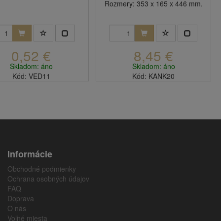
Rozmery: 353 x 165 x 446 mm.
0,52 €
8,45 €
Skladom: áno
Skladom: áno
Kód: VED11
Kód: KANK20
Informácie
Obchodné podmienky
Ochrana osobných údajov
FAQ
Doprava
O nás
Voľné miesta