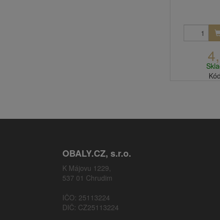
4
Skl
Kód
OBALY.CZ, s.r.o.
K Májovu 1229,
537 01 Chrudim
IČO: 25113224
DIČ: CZ25113224