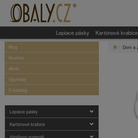
Lepiace pásky
Kartónové krabice
Blog
Dom a 
Novinky
Akcia
Výpredaj
E-katalog
Lepiace pásky
Kartónové krabice
Výplňový materiál