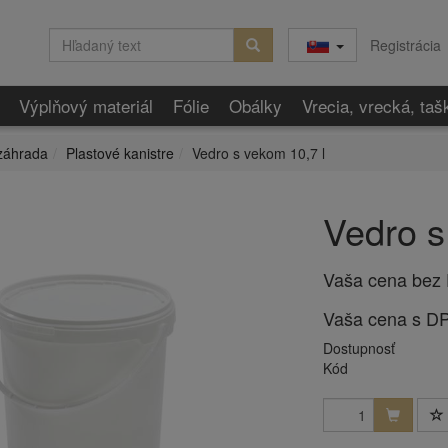
Registrácia
Výplňový materiál
Fólie
Obálky
Vrecia, vrecká, taš
záhrada
Plastové kanistre
Vedro s vekom 10,7 l
Vedro s
Vaša cena bez
Vaša cena s D
Dostupnosť
Kód