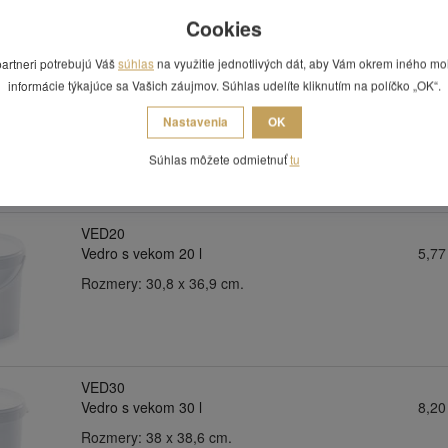
Cookies
partneri potrebujú Váš
súhlas
na využitie jednotlivých dát, aby Vám okrem iného mo
VED15
informácie týkajúce sa Vašich záujmov. Súhlas udelíte kliknutím na políčko „OK“.
Vedro s vekom 15 l
4,95
Nastavenia
OK
Rozmery: 32,4 x 27,2 cm.
Súhlas môžete odmietnuť
tu
VED20
Vedro s vekom 20 l
5,77
Rozmery: 30,8 x 36,9 cm.
VED30
Vedro s vekom 30 l
8,20
Rozmery: 38 x 38,6 cm.