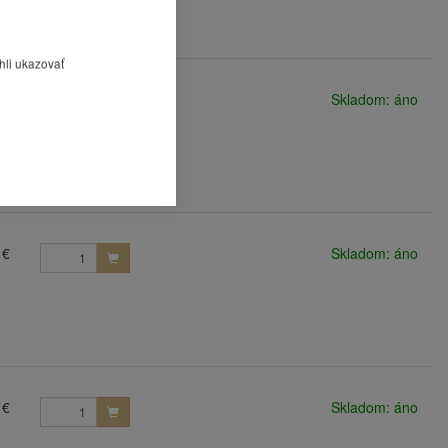
hli ukazovať
 €
Skladom: áno
 €
Skladom: áno
 €
Skladom: áno