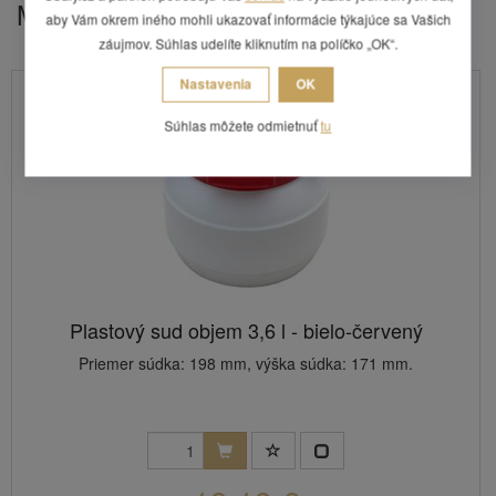
Mohlo by Vás zaujímať
aby Vám okrem iného mohli ukazovať informácie týkajúce sa Vašich
záujmov. Súhlas udelíte kliknutím na políčko „OK“.
Nastavenia
OK
Súhlas môžete odmietnuť
tu
Plastový sud objem 3,6 l - bielo-červený
Priemer súdka: 198 mm, výška súdka: 171 mm.