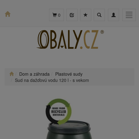
Toggle
Toggle
Togg
0
search
navigation
navig
Dom a záhrada
Plastové sudy
Sud na dažďovú vodu 120 l - s vekom