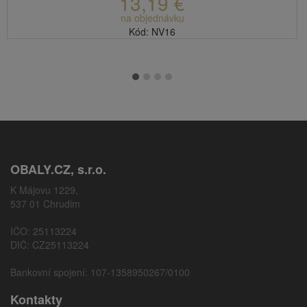
13,19 €
na objednávku
Kód: NV16
OBALY.CZ, s.r.o.
K Májovu 1229,
537 01 Chrudim
IČO: 25113224
DIČ: CZ25113224
Bankovní spojení: 107-1358950267/0100
Kontakty