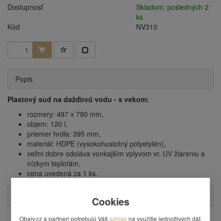
Dostupnosť
Skladom: posledných 2
ks
Kód
NV310
Popis
Plastový sud na dažďovú vodu - s vekom:
rozmery: 497 x 790 mm,
objem: 120 l,
priemer hrdla: 395 mm,
materiál: HDPE (vysokohustotný polyetylén),
veľmi dobre odoláva vonkajším vplyvom vr. UV žiareniu a
nízkym teplotám,
cena uvedená za 1 ks.
Otázka
Cookies
Obaly.cz a partneri potrebujú Váš
súhlas
na využitie jednotlivých dát,