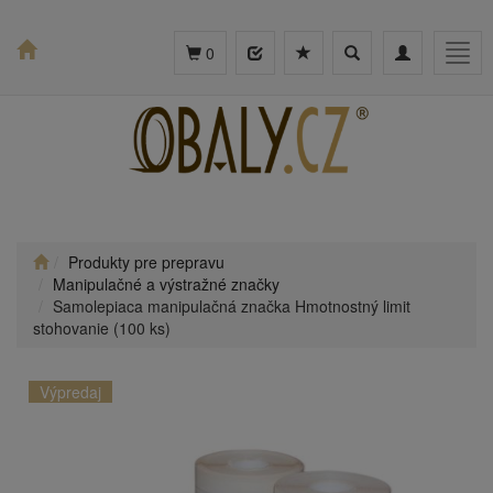
Toggle
Toggle
Togg
0
search
navigation
navig
Produkty pre prepravu
Manipulačné a výstražné značky
Samolepiaca manipulačná značka Hmotnostný limit
stohovanie (100 ks)
Výpredaj