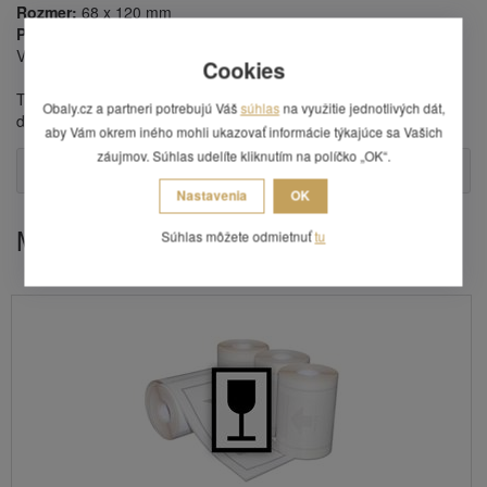
Rozmer:
68 x 120 mm
Prevedenie:
samolepiaci papier
Vyhovujú norme STN EN ISO 780 pre medzinárodnú prepravu.
Cookies
Tento tovar je možné objednať iba v minimálnom počte 100 ks a
Obaly.cz a partneri potrebujú Váš
súhlas
na využitie jednotlivých dát,
ďalej jeho násobkoch. Cena je uvedená za 100 ks.
aby Vám okrem iného mohli ukazovať informácie týkajúce sa Vašich
záujmov. Súhlas udelíte kliknutím na políčko „OK“.
Otázka
Nastavenia
OK
Mohlo by Vás zaujímať
Súhlas môžete odmietnuť
tu