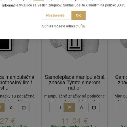
informácie týkajúce sa Vašich záujmov. Súhlas udelíte kliknutím na políčko „OK“.
Nastavenia
OK
Súhlas môžete odmietnuť
tu
ca manipulačná
Samolepiaca manipulačná
Samo
otnostný limit
značka Týmto smerom
zna
st...
nahor
načky sú potlačené
manipulačné značky sú potlačené
Manipu
, informujú pre...
červenou farbou, informujú p...
červe
,27 €
11,04 €
posledných 2 ks
Skladom: posledných 3 ks
Skl