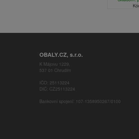
Kó
OBALY.CZ, s.r.o.
K Májovu 1229,
537 01 Chrudim
IČO: 25113224
DIČ: CZ25113224
Bankovní spojení: 107-1358950267/0100