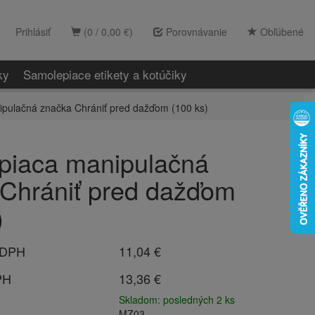
Prihlásiť
(0 / 0,00 €)
Porovnávanie
Obľúbené
ky
Samolepiace etikety a kotúčiky
pulačná značka Chrániť pred dažďom (100 ks)
piaca manipulačná
Chrániť pred dažďom
)
 DPH
11,04 €
PH
13,36 €
Skladom: posledných 2 ks
MZ03