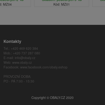
d: MZ04
Kód: MZ01
Kontakty
Tel.: +420 469 620 384
Mob.: +420 737 287 080
E-mail:
info@obaly.cz
Web:
www.obaly.cz
Facebook:
www.facebook.com/obaly.eshop
PROVOZNÍ DOBA:
PO - PÁ 7:00 - 15:30
Copyright © OBALY.CZ 2020