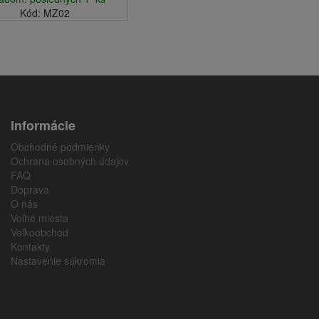
Kód: MZ02
Informácie
Obchodné podmienky
Ochrana osobných údajov
FAQ
Doprava
O nás
Voľné miesta
Veľkoobchod
Kontakty
Nastavenie súkromia