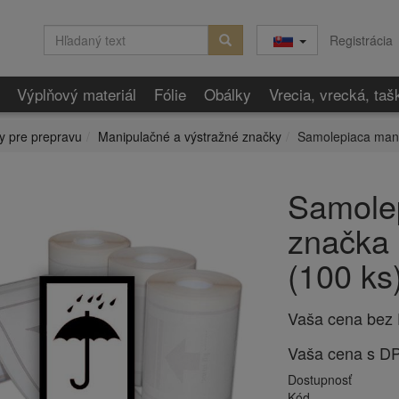
Registrácia
Výplňový materiál
Fólie
Obálky
Vrecia, vrecká, taš
y pre prepravu
Manipulačné a výstražné značky
Samolepiaca mani
Samole
značka 
(100 ks
Vaša cena bez
Vaša cena s D
Dostupnosť
Kód