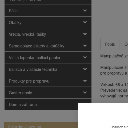
Fólie
Obálky
Vrecia, vrecká, tašky
Popis
O
Samolepiace etikety a kotúčiky
Manipulačné zn
Vlnitá lepenka, baliaci papier
Manipulačné zn
Baliaca a viazacie technika
pre prepravu a
Produkty pre prepravu
Veľkosť: 68 x 
Prevedenie: sa
Gastro obaly
vyhovujú norm
Dom a záhrada
Tento tovar je
Mohlo by
Zákazková výroba
Obaly.cz a 