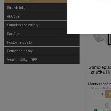
Stretch fólie
Výpredaj
AirCover
Samolepiace etikety
Kartóny
Poštovné obálky
Potlačené pásky
Vrecia, sáčky LDPE
Samolepia
značka Hm
Manipulačné z
černou farbou
9
Skladom: 