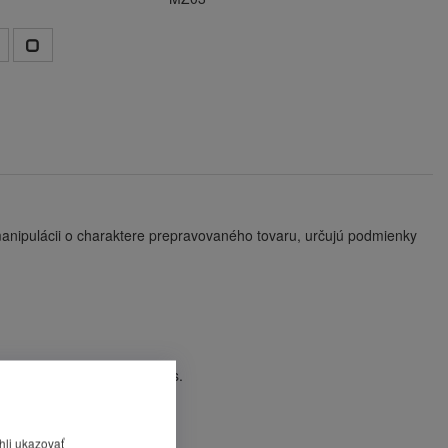
anipulácii o charaktere prepravovaného tovaru, určujú podmienky
. Cena je uvedená za 100 ks.
hli ukazovať