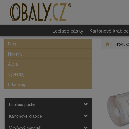
Lepiace pásky
Kartónové krabice
Blog
Produkt
Novinky
Akcia
Výpredaj
E-katalog
Lepiace pásky
Kartónové krabice
Výplňový materiál