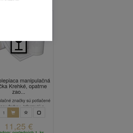
lepiaca manipulačná
čka Krehké, opatrne
zao...
lačné značky sú potlačené
nou farbou, informujú p...
11,25 €
adom: posledných 1 ks