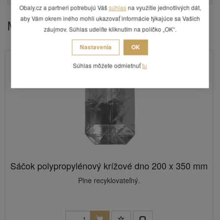
Obaly.cz a partneri potrebujú Váš
súhlas
na využitie jednotlivých dát,
aby Vám okrem iného mohli ukazovať informácie týkajúce sa Vašich
Mohlo by Vás zaujímať
záujmov. Súhlas udelíte kliknutím na políčko „OK“.
Nastavenia
OK
Súhlas môžete odmietnuť
tu
Sáčok polypropylénový krížové dno 200 x 350 mm
Plne recyklovateľný.