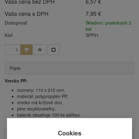
Vaša cena bez DPH
6,57 €
Vaša cena s DPH
7,95 €
Dostupnosť
Skladom: posledných 2
bal
Kód
SPP01
Popis
Vrecko PP:
rozmery: 110 x 215 mm,
materiál: polypropylén PP,
vrecko má krížové dno,
plne recyklovateľný,
balenie obsahuje 100 ks sáčkov,
cena uvedená za 1 balenie.
Cookies
Otázka