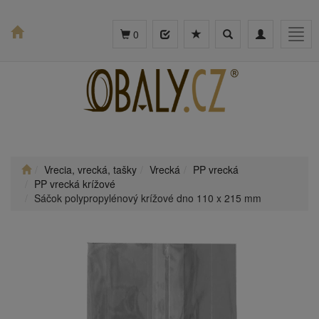
Toggle
Toggle
Togg
0
search
navigation
navig
Vrecia, vrecká, tašky
Vrecká
PP vrecká
PP vrecká krížové
Sáčok polypropylénový krížové dno 110 x 215 mm