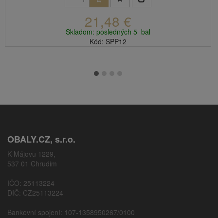
21,48 €
Skladom: posledných 5 bal
Kód: SPP12
OBALY.CZ, s.r.o.
K Májovu 1229,
537 01 Chrudim
IČO: 25113224
DIČ: CZ25113224
Bankovní spojení: 107-1358950267/0100