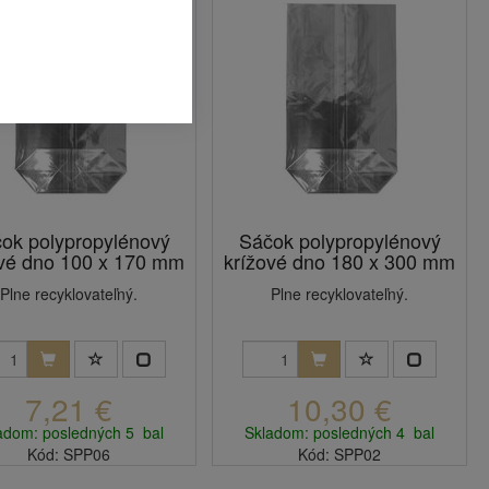
ok polypropylénový
Sáčok polypropylénový
ové dno 100 x 170 mm
krížové dno 180 x 300 mm
Plne recyklovateľný.
Plne recyklovateľný.
7,21 €
10,30 €
adom: posledných 5 bal
Skladom: posledných 4 bal
Kód: SPP06
Kód: SPP02