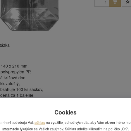
tázka
 140 x 210 mm,
 polypropylén PP,
á krížové dno,
klovateľný,
obsahuje 100 ks sáčkov,
dená za 1 balenie.
 Vás zaujímať
Cookies
partneri potrebujú Váš
súhlas
na využitie jednotlivých dát, aby Vám okrem iného mo
informácie týkajúce sa Vašich záujmov. Súhlas udelíte kliknutím na políčko „OK“.