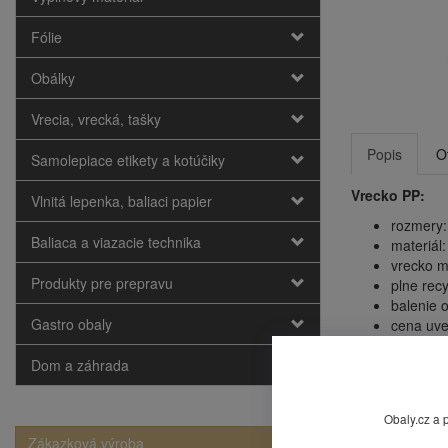
Fólie
Obálky
Vrecia, vrecká, tašky
Popis
O
Samolepiace etikety a kotúčiky
Vrecko PP:
Vlnitá lepenka, baliaci papier
rozmery:
Baliaca a viazacie technika
materiál:
vrecko m
Produkty pre prepravu
plne recy
balenie 
Gastro obaly
cena uve
Dom a záhrada
Mohlo by
Obaly.cz a 
Zákazková výroba