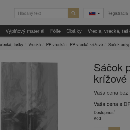
Registrácia
Výplňový materiál
Fólie
Obálky
Vrecia, vrecká, taš
vrecká, tašky
Vrecká
PP vrecká
PP vrecká krížové
Sáčok poly
Sáčok p
krížové
Vaša cena bez
Vaša cena s D
Dostupnosť
Kód