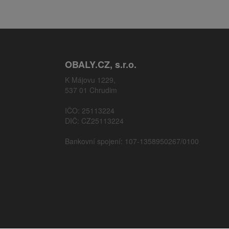
OBALY.CZ, s.r.o.
K Májovu 1229,
537 01 Chrudim
IČO: 25113224
DIČ: CZ25113224
Bankovní spojení: 107-1358950267/0100