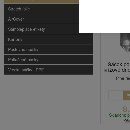
Stretch fólie
AirCover
Samolepiace etikety
Kartóny
Poštovné obálky
Potlačené pásky
Sáčok po
krížové dn
Vrecia, sáčky LDPE
Plne re
8
Skladom: p
Kód