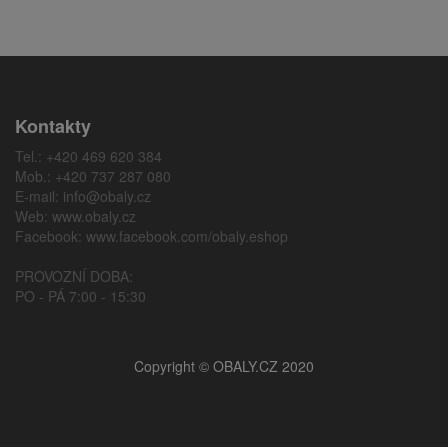
Kontakty
Tel.: +420 469 620 384
Mob.: +420 737 287 080
E-mail:
info@obaly.cz
Web:
www.obaly.cz
Facebook:
www.facebook.com/obaly.eshop
PROVOZNÍ DOBA:
PO - PÁ 7:00 - 15:30
Copyright © OBALY.CZ 2020