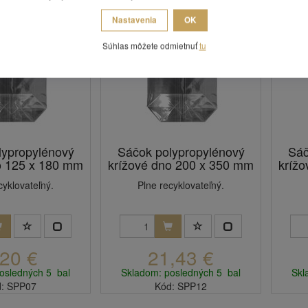
Nastavenia
OK
Súhlas môžete odmietnuť
tu
lypropylénový
Sáčok polypropylénový
Sáč
o 125 x 180 mm
krížové dno 200 x 350 mm
kríž
cyklovateľný.
Plne recyklovateľný.
,20 €
21,43 €
osledných 5 bal
Skladom: posledných 5 bal
Skl
: SPP07
Kód: SPP12