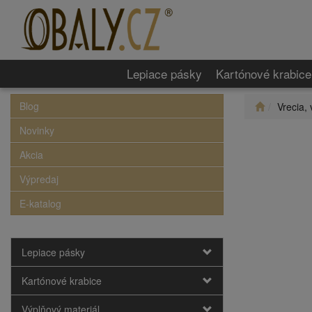
Lepiace pásky
Kartónové krabice
Blog
Vrecia, 
Novinky
Akcia
Výpredaj
E-katalog
Lepiace pásky
Kartónové krabice
Výplňový materiál