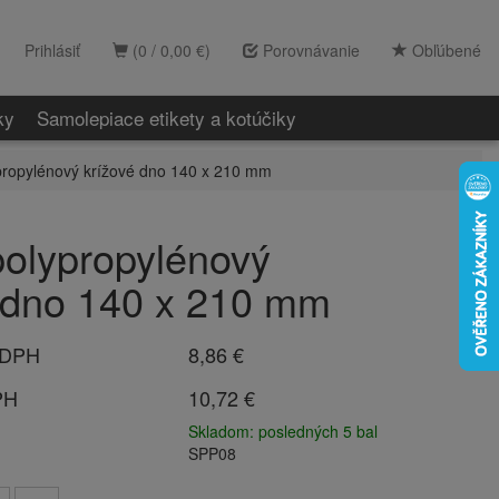
Prihlásiť
(0 / 0,00 €)
Porovnávanie
Obľúbené
ky
Samolepiace etikety a kotúčiky
propylénový krížové dno 140 x 210 mm
olypropylénový
 dno 140 x 210 mm
 DPH
8,86 €
PH
10,72 €
Skladom: posledných 5 bal
SPP08