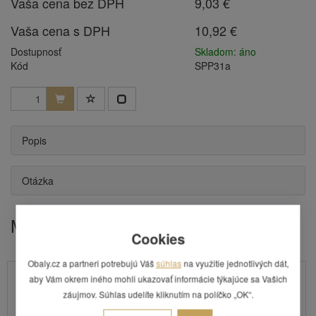
Vaša cena bez DPH
9,03 €
Vaša cena s DPH
10,92 €
Dostupnosť
Skladom: áno
Kód
SPP31a
Popis
Otázka
Mohlo by Vás zaujímať
Cookies
Obaly.cz a partneri potrebujú Váš
súhlas
na využitie jednotlivých dát,
aby Vám okrem iného mohli ukazovať informácie týkajúce sa Vašich
záujmov. Súhlas udelíte kliknutím na políčko „OK“.