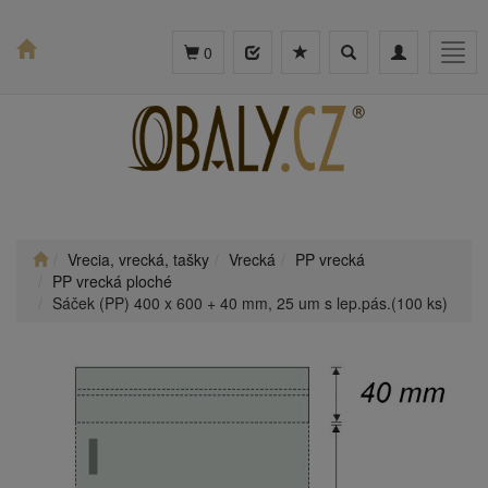
Toggle
Toggle
Togg
0
search
navigation
navig
Vrecia, vrecká, tašky
Vrecká
PP vrecká
PP vrecká ploché
Sáček (PP) 400 x 600 + 40 mm, 25 um s lep.pás.(100 ks)