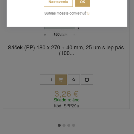
Nastavenia
OK
Súhlas môžete odmietnuť
tu
Sáček (PP) 180 x 270 + 40 mm, 25 um s lep.pás.
(100...
3,26 €
Skladom: áno
Kód: SPP29a