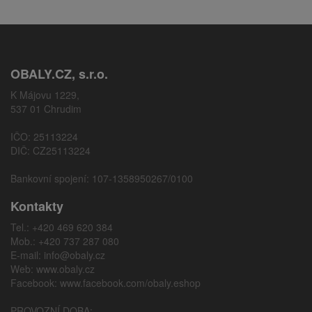
OBALY.CZ, s.r.o.
K Májovu 1229,
537 01 Chrudim
IČO: 25113224
DIČ: CZ25113224
Bankovní spojení: 107-1358950267/0100
Kontakty
Tel.: +420 469 620 384
Mob.: +420 737 287 080
E-mail:
info@obaly.cz
Web:
www.obaly.cz
Facebook:
www.facebook.com/obaly.eshop
PROVOZNÍ DOBA: