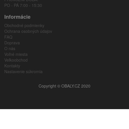
PO - PÁ 7:00 - 15:30
Informácie
Obchodné podmienky
Ochrana osobných údajov
FAQ
Doprava
O nás
Voľné miesta
Veľkoobchod
Kontakty
Nastavenie súkromia
Copyright © OBALY.CZ 2020