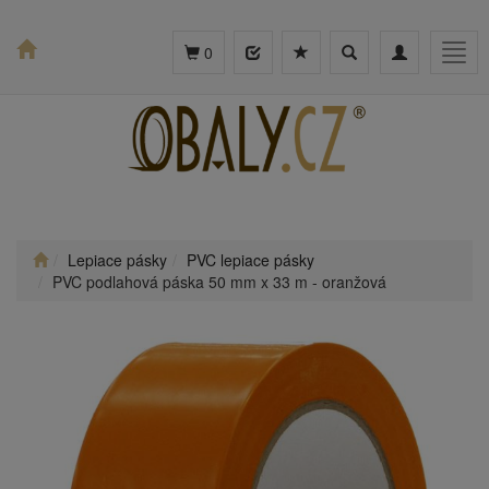
Toggle
Toggle
Togg
0
search
navigation
navig
Lepiace pásky
PVC lepiace pásky
PVC podlahová páska 50 mm x 33 m - oranžová