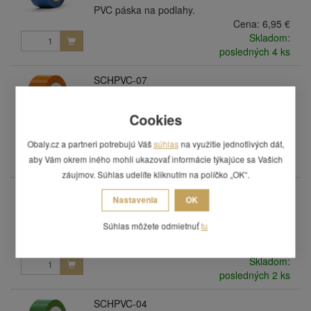
PVC páska na podlahy.
Cena:
6,95 €
Skladom:
posledných 4 ks
SCHPVC-07
PVC podlahová páska 50 mm x 33 m -
oranžová
Cookies
PVC páska na podlahy.
Cena:
6,95 €
Obaly.cz a partneri potrebujú Váš
súhlas
na využitie jednotlivých dát,
Skladom:
aby Vám okrem iného mohli ukazovať informácie týkajúce sa Vašich
posledných 2 ks
záujmov. Súhlas udelíte kliknutím na políčko „OK“.
SCHPVC-08
Nastavenia
OK
PVC podlahová páska 50 mm x 33 m -
svetlo modrá
Súhlas môžete odmietnuť
tu
PVC páska na podlahy.
Cena:
6,95 €
Skladom:
posledných 2 ks
SCHPVC-04