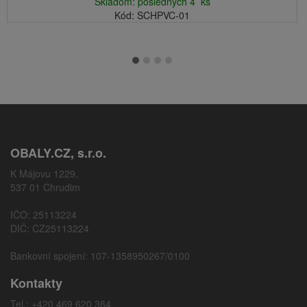
Skladom: posledných 4 ks
Kód: SCHPVC-01
OBALY.CZ, s.r.o.
K Májovu 1229,
537 01 Chrudim
IČO: 25113224
DIČ: CZ25113224
Bankovní spojení: 107-1358950267/0100
Kontakty
Tel.: +420 469 620 384