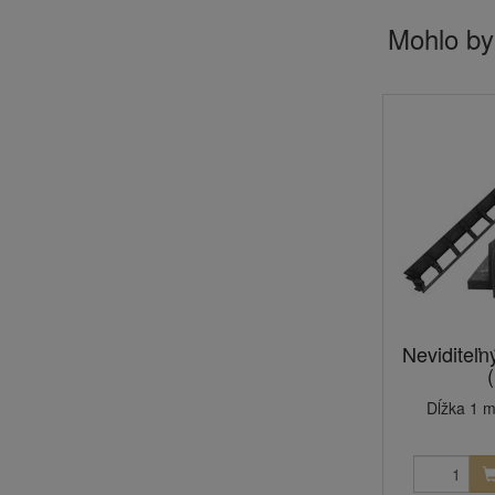
Mohlo by
Neviditeľn
(
Dĺžka 1 m