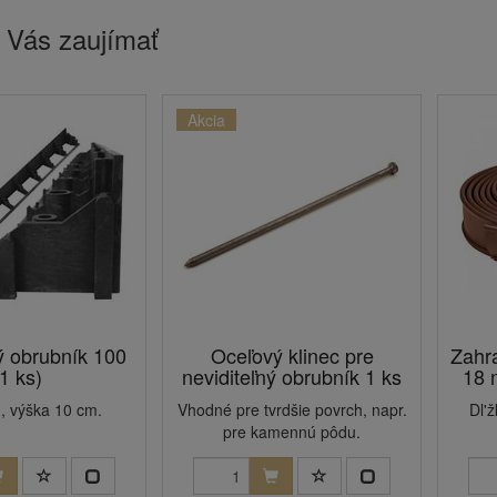
 Vás zaujímať
Akcia
ý obrubník 100
Oceľový klinec pre
Zahr
1 ks)
neviditeľný obrubník 1 ks
18 
, výška 10 cm.
Vhodné pre tvrdšie povrch, napr.
Dl'
pre kamennú pôdu.