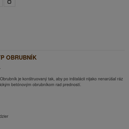
YP OBRUBNÍK
.
Obrubník je konštruovaný tak, aby po inštalácii nijako nenarúšal ráz
lasickým betónovým obrubníkom rad predností.
dzier