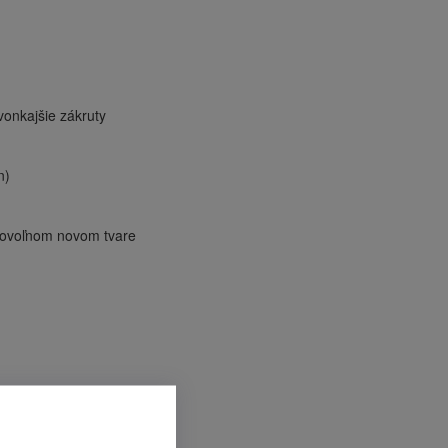
vonkajšie zákruty
n)
bovoľnom novom tvare