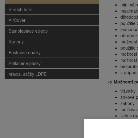
minimáln
Stretch fólie
maximáln
dlhodobá 
AirCover
použitie 
jednoduc
Samolepiace etikety
obrubník
Kartóny
možnosť 
použitie
Poštovné obálky
možnosť 
možnosť 
Potlačené pásky
bezprobl
v prípad
Vrecia, sáčky LDPE
🌿
Možnosti po
trávniky
štrkové 
záhony
mulčovac
liaty a r
zámková
chodníko
žulové k