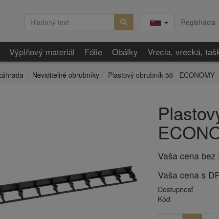
Registrácia
Výplňový materiál
Fólie
Obálky
Vrecia, vrecká, taš
záhrada
Neviditeľné obrubníky
Plastový obrubník 58 - ECONOMY
Plastov
ECON
Vaša cena bez
Vaša cena s D
Dostupnosť
Kód