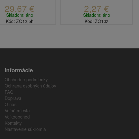
29,67 €
2,27 €
Skladom: áno
Skladom: áno
Kód: ZO12,5h
Kód: ZO10z
Informácie
Obchodné podmienky
Ochrana osobných údajov
FAQ
Doprava
O nás
Voľné miesta
Veľkoobchod
Kontakty
Nastavenie súkromia