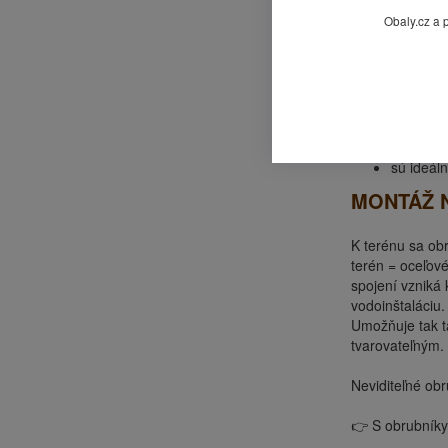
tehlová 
Obaly.cz a 
a ďalšie .
ak je jed
v kombin
obrubník
systém u
skvele s
sú ideál
MONTÁŽ N
K terénu sa obr
terén = oceľov
spojení vzniká
vodoinštaláciu.
Umožňuje tak t
tvarovateľným. 
Neviditeľné obr
👉 S obrubník