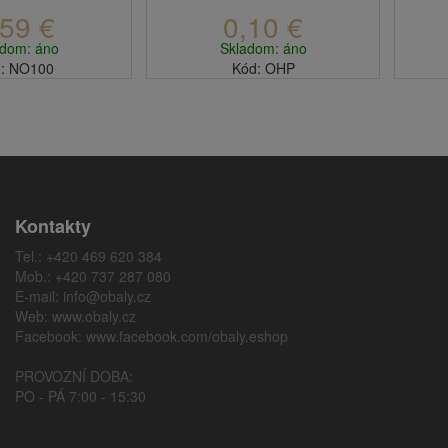
,59 €
0,10 €
adom: áno
Skladom: áno
: NO100
Kód: OHP
Kontakty
Tel.: +420 469 620 384
Mob.: +420 737 287 080
E-mail:
info@obaly.cz
Web:
www.obaly.cz
Facebook:
www.facebook.com/obaly.eshop
PROVOZNÍ DOBA:
PO - PÁ 7:00 - 15:30