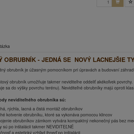
tázka
 OBRUBNÍK - JEDNÁ SE NOVÝ LACNEJŠIE T
dný obrubník je úžasným pomocníkom pri úpravách a budovaní záhrad
stový obrubník umožňuje takmer neviditeľne oddeliť akékoľvek povrchy. 
luje sa do výšky povrchu terénu). Neviditeľné obrubníky majú oproti k
ody neviditeľného obrubníka sú:
há, rýchla, lacná a čistá montáž obrubníkov
hé kotvenie obrubníku, ktoré sa vykonáva pomocou klincov
ojenie obrubníkov zámkom vytvára kompaktný nekonečný pás bez me
y sú po inštalácii takmer NEVIDITEĽNÉ
čnosť a estetický vzhľad ihneď po inštalácii