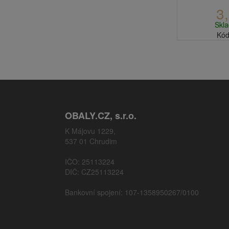
3
Skl
Kód
OBALY.CZ, s.r.o.
K Májovu 1229,
537 01 Chrudim
IČO: 25113224
DIČ: CZ25113224
Bankovní spojení: 107-1358950267/0100