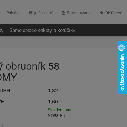
Prihlásiť
(0 / 0,00 €)
Porovnávanie
Obľúbené
ky
Samolepiace etikety a kotúčiky
ý obrubník 58 -
OMY
 DPH
1,32 €
PH
1,60 €
Skladom: áno
NO58-EU