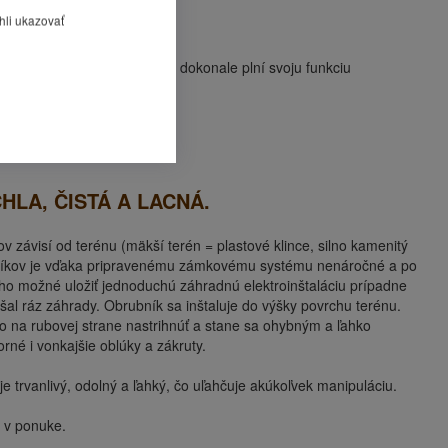
hli ukazovať
níka, ktorý neviditeľne, ale dokonale plní svoju funkciu
 záhrady
íka
LA, ČISTÁ A LACNÁ.
v závisí od terénu (mäkší terén = plastové klince, silno kamenitý
rubníkov je vďaka pripravenému zámkovému systému nenáročné a po
ho možné uložiť jednoduchú záhradnú elektroinštaláciu prípadne
úšal ráz záhrady. Obrubník sa inštaluje do výšky povrchu terénu.
o na rubovej strane nastrihnúť a stane sa ohybným a ľahko
rné i vonkajšie oblúky a zákruty.
je trvanlivý, odolný a ľahký, čo uľahčuje akúkoľvek manipuláciu.
 v ponuke.