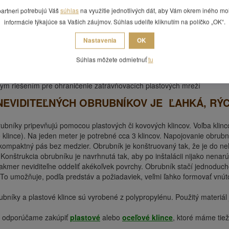
dlažba
partneri potrebujú Váš
súhlas
na využitie jednotlivých dát, aby Vám okrem iného mo
..
informácie týkajúce sa Vašich záujmov. Súhlas udelíte kliknutím na políčko „OK“.
nou z oddeľovaných plôch trávnik, tráva prekryje úzku hornú hranu obrub
Nastavenia
OK
ácii s dlažobnými kockami umožňujú obrubníky zatraktívnenie vzhľadu
y znamenite oddeľujú jednotlivé druhy povrchov v záhrade
Súhlas môžete odmietnuť
tu
možňuje ľubovoľné zatáčanie povrchu chodníkov podľa priania zákazn
a hodí ako zakončenie spevnených plôch okolo stien domu
nym riešením pre ohraničenie zatrávňovacích plastových mreží
EVIDITEĽNÝCH OBRUBNÍKOV JE ĽAHKÁ, RÝCH
ubníky pripevňujú pomocou plastových či kovových klincov. Voľba klinco
é klince). Na jeden meter je potrebné cca 3 klincov. Napojovanie ob
 kompaktný pás bez medzier. Obrubník je konštruovaný tak, že je do ne
 Konštrukcia obrubníku je navrhnutá tak, aby po inštalácii nijako nenar
akmer neviditeľne oddeliť akékoľvek povrchy. Obrubník stačí jednoduch
To umožňuje, podľa predstáv a požiadaviek, veľmi ľahko formovať vnúto
ubníky a plastové klince sú vyrobené z polypropylénu. Použitý materiál 
y odporúčame zakúpiť
plastové
alebo
oceľové klince
,
ktoré máme tiež