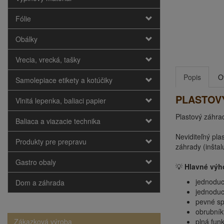
Fólie
Obálky
Vrecia, vrecká, tašky
Popis
O
Samolepiace etikety a kotúčiky
PLASTOVÝ
Vlnitá lepenka, baliaci papier
Plastový záhra
Baliaca a viazacie technika
Neviditeľný pla
Produkty pre prepravu
záhrady (inšta
Gastro obaly
💡
Hlavné výh
jednoduc
Dom a záhrada
jednoduc
pevné sp
obrubník
Zákazková výroba
plná funk