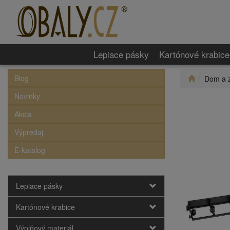
Lepiace pásky
Kartónové krabice
Blog
Dom a 
Novinky
Akcia
Výpredaj
E-katalog
Lepiace pásky
Kartónové krabice
Výplňový materiál