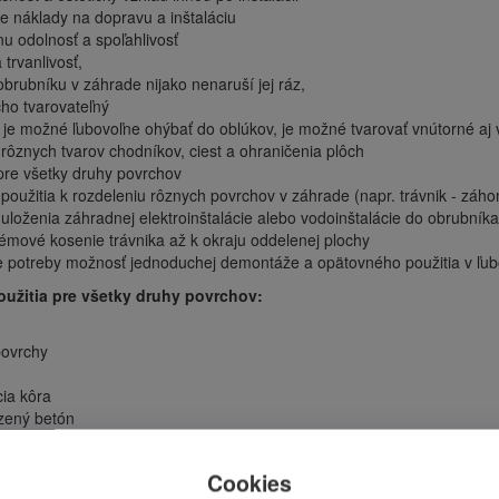
e náklady na dopravu a inštaláciu
u odolnosť a spoľahlivosť
trvanlivosť,
obrubníku v záhrade nijako nenaruší jej ráz,
ho tvarovateľný
 je možné ľubovoľne ohýbať do oblúkov, je možné tvarovať vnútorné aj 
rôznych tvarov chodníkov, ciest a ohraničenia plôch
 pre všetky druhy povrchov
použitia k rozdeleniu rôznych povrchov v záhrade (napr. trávnik - záho
uloženia záhradnej elektroinštalácie alebo vodoinštalácie do obrubníka
émové kosenie trávnika až k okraju oddelenej plochy
e potreby možnosť jednoduchej demontáže a opätovného použitia v ľu
užitia pre všetky druhy povrchov:
povrchy
ia kôra
azený betón
 dlažba
vé štvorce
Cookies
ocky