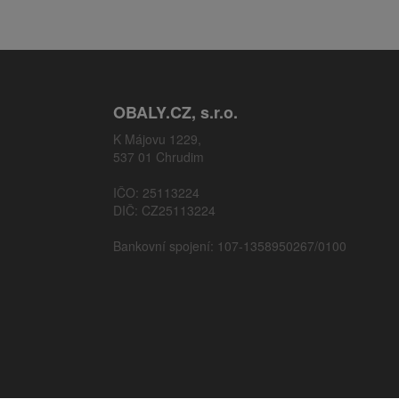
OBALY.CZ, s.r.o.
K Májovu 1229,
537 01 Chrudim
IČO: 25113224
DIČ: CZ25113224
Bankovní spojení: 107-1358950267/0100