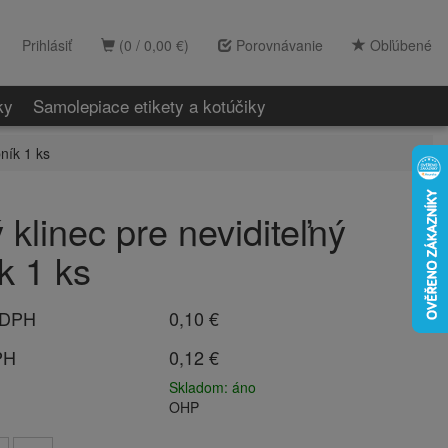
Prihlásiť
(0 / 0,00 €)
Porovnávanie
Obľúbené
ky
Samolepiace etikety a kotúčiky
ník 1 ks
 klinec pre neviditeľný
k 1 ks
 DPH
0,10 €
PH
0,12 €
Skladom: áno
OHP