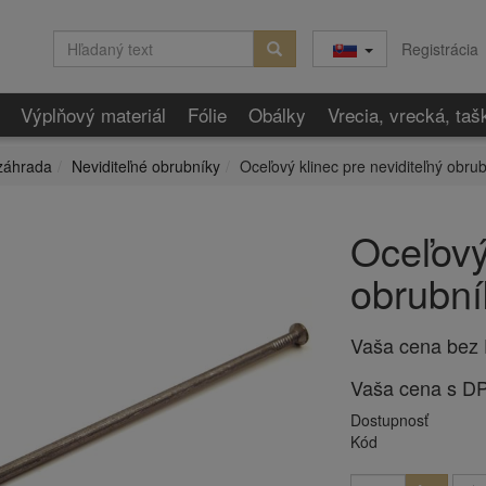
Registrácia
Výplňový materiál
Fólie
Obálky
Vrecia, vrecká, taš
záhrada
Neviditeľné obrubníky
Oceľový klinec pre neviditeľný obrub
Oceľový
obrubní
Vaša cena bez
Vaša cena s D
Dostupnosť
Kód