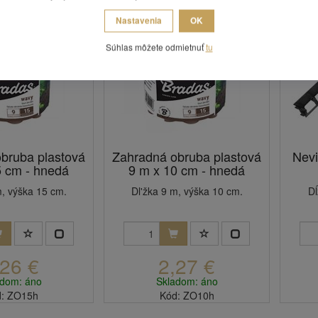
Nastavenia
OK
Súhlas môžete odmietnuť
tu
bruba plastová
Zahradná obruba plastová
Nevi
5 cm - hnedá
9 m x 10 cm - hnedá
m, výška 15 cm.
Dl'žka 9 m, výška 10 cm.
Dĺ
,26 €
2,27 €
adom: áno
Skladom: áno
: ZO15h
Kód: ZO10h