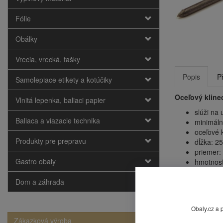
Fólie
Obálky
Vrecia, vrecká, tašky
Popis
P
Samolepiace etikety a kotúčiky
Oceľový kline
Vlnitá lepenka, baliaci papier
slúži na
Baliaca a viazacie technika
minimáln
oceľové 
Produkty pre prepravu
dĺžka: 2
priemer:
Gastro obaly
hmotnosť
Dom a záhrada
Mohlo by
Obaly.cz a 
Zákazková výroba