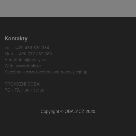
Kontakty
Tel.: +420 469 620 384
Mob.: +420 737 287 080
E-mail:
info@obaly.cz
Web:
www.obaly.cz
Facebook:
www.facebook.com/obaly.eshop
PROVOZNÍ DOBA:
PO - PÁ 7:00 - 15:30
Copyright © OBALY.CZ 2020