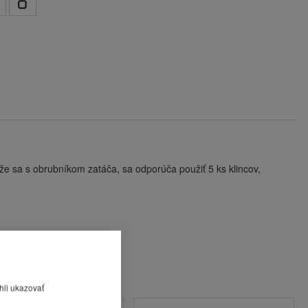
že sa s obrubníkom zatáča, sa odporúča použiť 5 ks klincov,
hli ukazovať