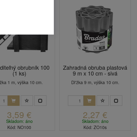
diteľný obrubník 100
Zahradná obruba plastová
(1 ks)
9 m x 10 cm - sivá
žka 1 m, výška 10 cm.
Dl'žka 9 m, výška 10 cm.
3,59 €
2,27 €
Skladom: áno
Skladom: áno
Kód: NO100
Kód: ZO10s