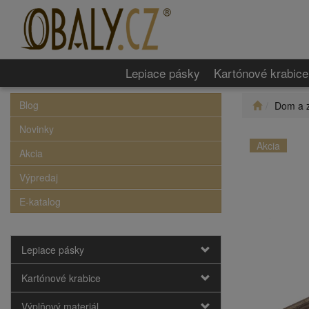
Lepiace pásky
Kartónové krabice
Blog
Dom a 
Novinky
Akcia
Akcia
Výpredaj
E-katalog
Lepiace pásky
Kartónové krabice
Výplňový materiál