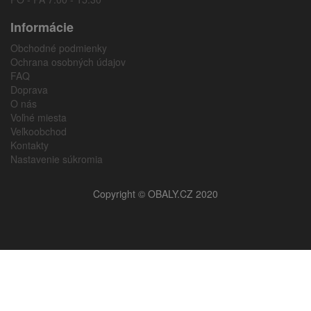
Informácie
Obchodné podmienky
Ochrana osobných údajov
FAQ
Doprava
O nás
Voľné miesta
Veľkoobchod
Kontakty
Nastavenie súkromia
Copyright © OBALY.CZ 2020