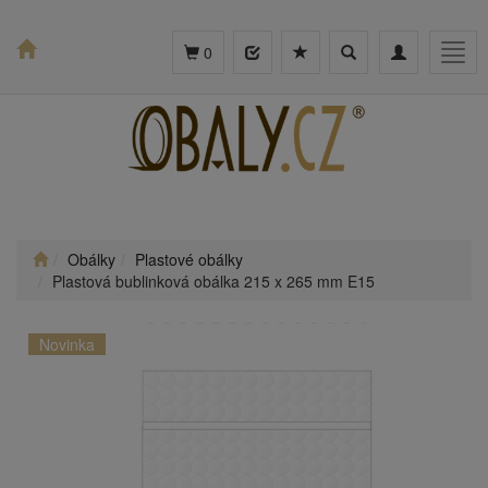
Toggle
Toggle
Togg
0
search
navigation
navig
Obálky
Plastové obálky
Plastová bublinková obálka 215 x 265 mm E15
Novinka