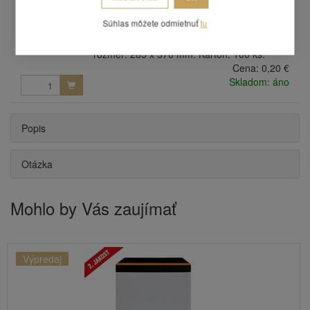
Plastová bublinková obálka 265 x 360 mm
Súhlas môžete odmietnuť
tu
H18
Vnútorný rozmer: 265 x 360 mm. Vonkajší
rozmer: 285 x 370 mm. Kartón: 100 ks.
Cena:
0,20 €
Skladom: áno
Popis
Otázka
Mohlo by Vás zaujímať
Výpredaj