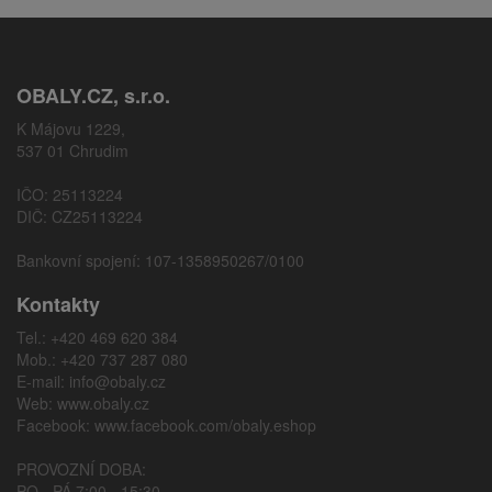
OBALY.CZ, s.r.o.
K Májovu 1229,
537 01 Chrudim
IČO: 25113224
DIČ: CZ25113224
Bankovní spojení: 107-1358950267/0100
Kontakty
Tel.: +420 469 620 384
Mob.: +420 737 287 080
E-mail:
info@obaly.cz
Web:
www.obaly.cz
Facebook:
www.facebook.com/obaly.eshop
PROVOZNÍ DOBA:
PO - PÁ 7:00 - 15:30