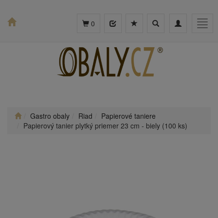
Toggle
Toggle
Togg
0
search
navigation
navig
Gastro obaly
Riad
Papierové taniere
Papierový tanier plytký priemer 23 cm - biely (100 ks)