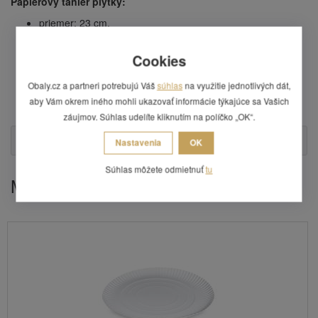
Papierový tanier plytký:
priemer: 23 cm,
farba: biela,
prevedenie: plytký 1,6 cm,
Cookies
materiál: papier,
obsah balenia: 100 ks,
Obaly.cz a partneri potrebujú Váš
súhlas
na využitie jednotlivých dát,
cena je uvedená za jedno balenie,
aby Vám okrem iného mohli ukazovať informácie týkajúce sa Vašich
obsah v kartóne: 5 balení.
záujmov. Súhlas udelíte kliknutím na políčko „OK“.
Otázka
Nastavenia
OK
Súhlas môžete odmietnuť
tu
Mohlo by Vás zaujímať