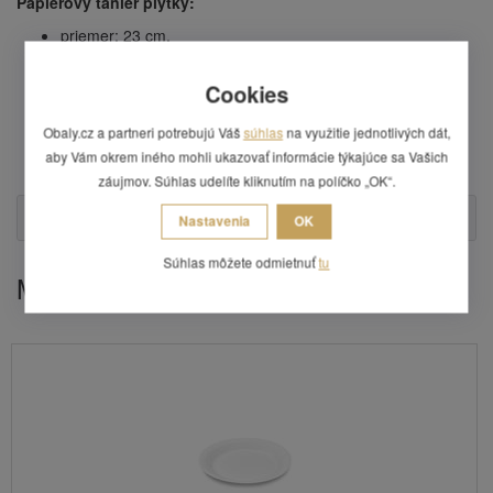
Papierový tanier plytký:
priemer: 23 cm,
farba: bielá,
prevedenie: plytký 1,3 cm,
Cookies
materiál: papier,
obsah balenia: 15 ks,
Obaly.cz a partneri potrebujú Váš
súhlas
na využitie jednotlivých dát,
cena je uvedená za jedno balenie,
aby Vám okrem iného mohli ukazovať informácie týkajúce sa Vašich
obsah v kartóne: 30 balenie.
záujmov. Súhlas udelíte kliknutím na políčko „OK“.
Otázka
Nastavenia
OK
Súhlas môžete odmietnuť
tu
Mohlo by Vás zaujímať