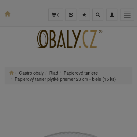
Toggle
Toggle
Togg
0
search
navigation
navig
Gastro obaly
Riad
Papierové taniere
Papierový tanier plytké priemer 23 cm - biele (15 ks)