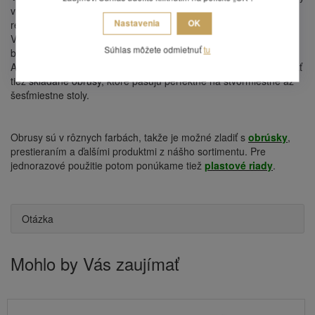
v rôznych farbách podľa ročných období, nálady prevádzkového
Nastavenia
OK
reštaurácie alebo konkrétne akcie, prebiehajúce v reštaurácii.
Veľmi obľúbené sú obrusy na párty, diskotékach a v kluboch, kde
Súhlas môžete odmietnuť
tu
by sa plátené obrusy zničili.
Ak nevyhovujú obrusy rolované o dĺžke 8 metrov, môžete vytvárať
tiež
skladané obrusy
, ktoré pasujú perfektne na štvormiestne až
šesťmiestne stoly.
Obrusy sú v rôznych farbách, takže je možné zladiť s
obrúsky
,
prestieraním a ďalšími produktmi z nášho sortimentu. Pre
jednorazové použitie potom ponúkame tiež
plastové riady
.
Otázka
Mohlo by Vás zaujímať