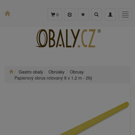
Toggle
Toggle
Togg
0
search
navigation
navig
Gastro obaly
Obrúsky
Obrusy
Papierový obrus rolovaný 8 x 1,2 m - žltý