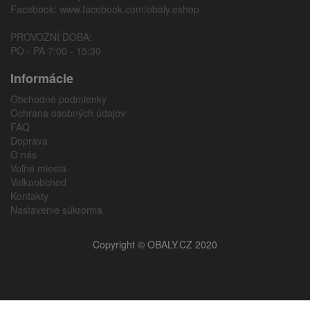
Facebook:
www.facebook.com/obaly.eshop
PROVOZNÍ DOBA:
PO - PÁ 7:00 - 15:30
Informácie
Obchodné podmienky
Ochrana osobných údajov
FAQ
Doprava
O nás
Voľné miesta
Veľkoobchod
Kontakty
Nastavenie súkromia
Copyright © OBALY.CZ 2020