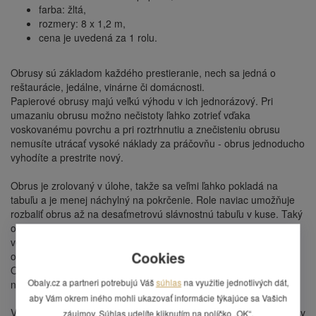
farba:
žlt
á,
rozmery:
8 x 1,2 m,
cena je uvedená za 1 rolu.
Obrusy sú základom každého prestieranie, nech sa jedná o
reštaurácie, jedálne, vinárne či domácnosti.
Papierové obrusy majú veľkú výhodu v ich jednorázový. Pri
umazaniu obrusu možno nečistoty ľahko zotrieť vďaka
voskovanému povrchu a pri roztrhnutiu a znečisteniu obrusu
nemusíte utrácať vysoké náklady za práčovňu - obrus jednoducho
vyhodíte a prestrite nový.
Obrus je zrolovaný v úlohe, takže sa veľmi ľahko pokladá na
tabuľu a je menej náchylný na pokrčenie. Role naviac umožňuje
rozbaliť obrus až na desaťmetrovú slávnostnú tabuľu v kuse. Taký
obrus sa hodí napríklad pri bohatších hostinách - svadbách,
veľkých oslavách a rautoch. Biely obrus je výnimočne dlhšia, než
Cookies
ostatné farebné obrusy.
Obrus navyše šetrí personálu čas a peniaze za práčovne -
Obaly.cz a partneri potrebujú Váš
súhlas
na využitie jednotlivých dát,
nemusí sa prať, po znečistení a zničenie obrusu sa vyhodí.
aby Vám okrem iného mohli ukazovať informácie týkajúce sa Vašich
Vďaka nízkym zriaďovacím nákladom je možné zhotovovať obrusy
záujmov. Súhlas udelíte kliknutím na políčko „OK“.