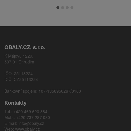
OBALY.CZ, s.r.o.
K Májovu 1229,
537 01 Chrudim
IČO: 25113224
DIČ: CZ25113224
Bankovní spojení: 107-1358950267/0100
Kontakty
Tel.: +420 469 620 384
Mob.: +420 737 287 080
E-mail:
info@obaly.cz
Web:
www.obaly.cz