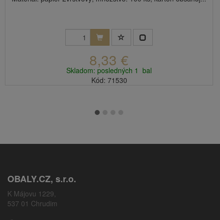
8,33 €
Skladom: posledných 1 bal
Kód: 71530
OBALY.CZ, s.r.o.
K Májovu 1229,
537 01 Chrudim