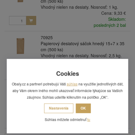
cm (500 ks)
Vhodný nielen na desiaty. Nosnosť: 1 kg.
Cena:
9,33 €
Skladom:
posledných 2 bal
70925
Papierový desiatový sáčok hnedý 15+7 x 35
cm (500 ks)
Vhodný nielen na desiaty. Nosnosť: 2,5 kg.
Cena:
16,90 €
Skladom:
Cookies
posledných 2 bal
Obaly.cz a partneri potrebujú Váš
súhlas
na využitie jednotlivých dát,
70950
aby Vám okrem iného mohli ukazovať informácie týkajúce sa Vašich
Papierový desiatový sáčok 20+7 x 43 cm
záujmov. Súhlas udelíte kliknutím na políčko „OK“.
(500 ks)
Vhodný nielen na desiaty. Nosnosť: 5 kg.
Nastavenia
OK
Cena:
24,42 €
Skladom:
Súhlas môžete odmietnuť
tu
posledných 1 bal