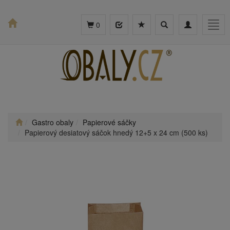
Toggle
Toggle
Togg
0
search
navigation
navig
Gastro obaly
Papierové sáčky
Papierový desiatový sáčok hnedý 12+5 x 24 cm (500 ks)