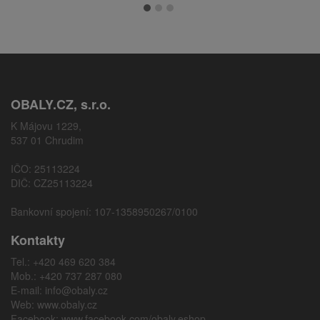
OBALY.CZ, s.r.o.
K Májovu 1229,
537 01 Chrudim
IČO: 25113224
DIČ: CZ25113224
Bankovní spojení: 107-1358950267/0100
Kontakty
Tel.: +420 469 620 384
Mob.: +420 737 287 080
E-mail:
info@obaly.cz
Web:
www.obaly.cz
Facebook:
www.facebook.com/obaly.eshop