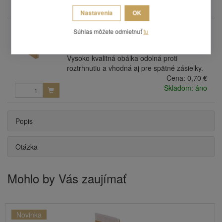
Skladom: áno
Nastavenia
OK
PO400x500
Súhlas môžete odmietnuť
tu
Papierová obálka 400 x 500 x 100 + 100
mm, 2 x lepiaci prúžok
Vysoko kvalitná obálka odolná proti
roztrhnutiu a vhodná aj pre spätné zásielky.
Cena:
0,70 €
Skladom: áno
Popis
Otázka
Mohlo by Vás zaujímať
Novinka