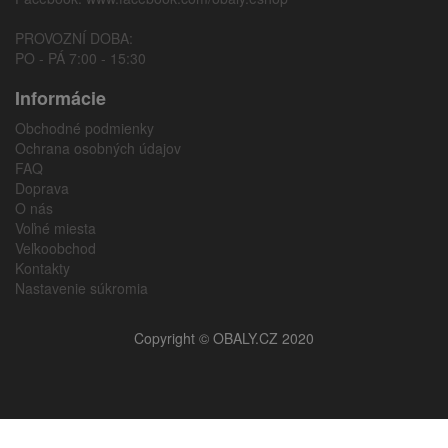
PROVOZNÍ DOBA:
PO - PÁ 7:00 - 15:30
Informácie
Obchodné podmienky
Ochrana osobných údajov
FAQ
Doprava
O nás
Voľné miesta
Veľkoobchod
Kontakty
Nastavenie súkromia
Copyright © OBALY.CZ 2020