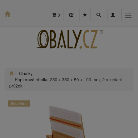
Toggle
Toggle
Togg
0
search
navigation
navig
Obálky
Papierová obálka 250 x 350 x 50 + 100 mm, 2 x lepiaci
prúžok
Novinka