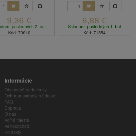
9,36 €
6,88 €
adom: posledných 2 bal
Skladom: posledných 1 bal
Kód: 70910
Kód: 71554
Informácie
Obchodné podmienky
Ochrana osobných údajov
FAQ
Doprava
O nás
Voľné miesta
Veľkoobchod
Kontakty