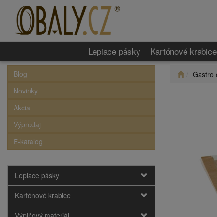
Lepiace pásky
Kartónové krabice
Blog
Gastro 
Novinky
Akcia
Výpredaj
E-katalog
Lepiace pásky
Kartónové krabice
Výplňový materiál