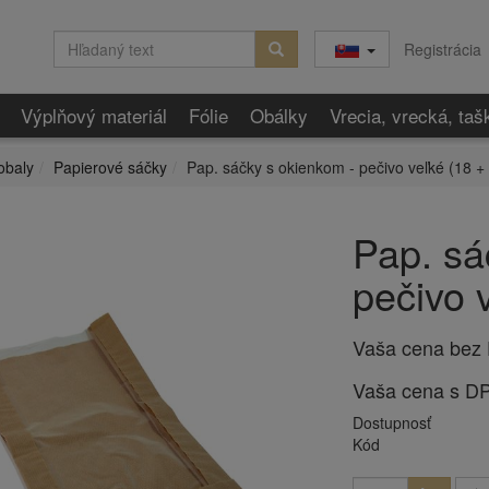
Registrácia
Výplňový materiál
Fólie
Obálky
Vrecia, vrecká, taš
obaly
Papierové sáčky
Pap. sáčky s okienkom - pečivo veľké (18 +
Pap. sá
pečivo 
Vaša cena bez
Vaša cena s D
Dostupnosť
Kód