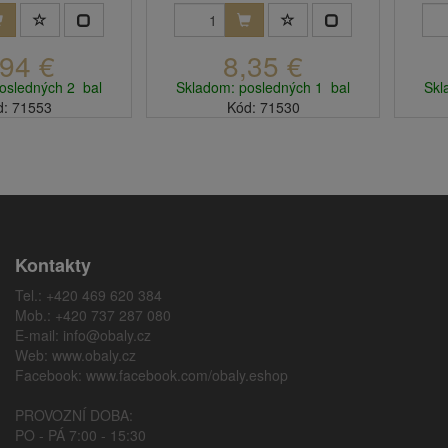
obsahuj...
,94 €
8,35 €
osledných 2 bal
Skladom: posledných 1 bal
Skl
d: 71553
Kód: 71530
Kontakty
Tel.: +420 469 620 384
Mob.: +420 737 287 080
E-mail:
info@obaly.cz
Web:
www.obaly.cz
Facebook:
www.facebook.com/obaly.eshop
PROVOZNÍ DOBA:
PO - PÁ 7:00 - 15:30