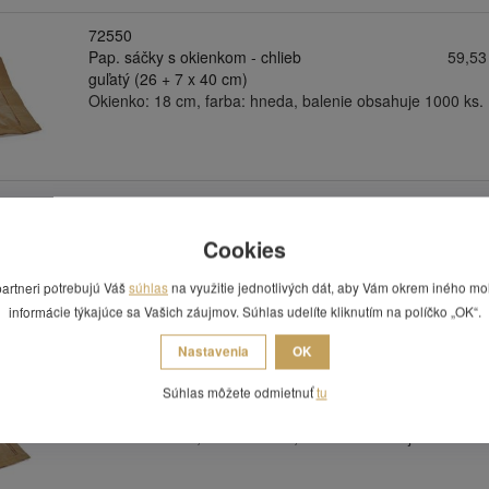
72550
Pap. sáčky s okienkom - chlieb
59,53
guľatý (26 + 7 x 40 cm)
Okienko: 18 cm, farba: hneda, balenie obsahuje 1000 ks.
72515
Pap. sáčky s okienkom - pečivo
31,75
Cookies
malé (15 + 6 x 29 cm)
4 varianty.
partneri potrebujú Váš
súhlas
na využitie jednotlivých dát, aby Vám okrem iného mo
informácie týkajúce sa Vašich záujmov. Súhlas udelíte kliknutím na políčko „OK“.
Nastavenia
OK
72520
Pap. sáčky s okienkom - pečivo
40,43
Súhlas môžete odmietnuť
tu
veľké (18 + 6 x 32 cm)
Okienko: 13 cm, farba: hnedá, balenie obsahuje 1000 ks.