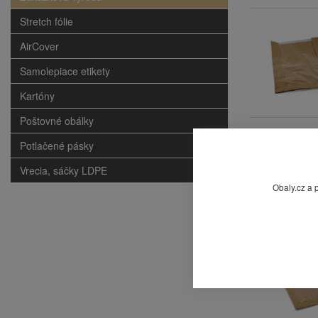
Stretch fólie
AirCover
Samolepiace etikety
Kartóny
Poštovné obálky
Potlačené pásky
Vrecia, sáčky LDPE
Obaly.cz a 