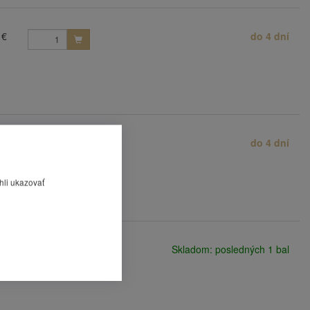
 €
do 4 dní
 €
do 4 dní
hli ukazovať
 €
Skladom: posledných 1 bal