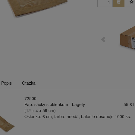
Popis
Otázka
72500
Pap. sáčky s okienkom - bagety
55,81
(12 + 4 x 59 cm)
Okienko: 6 cm, farba: hnedá, balenie obsahuje 1000 ks.