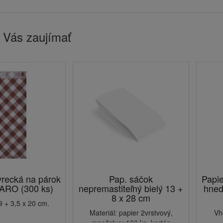
 Vás zaujímať
vrecká na párok
Pap. sáčok
Papie
KARO (300 ks)
nepremastiteľný bielý 13 +
hned
8 x 28 cm
 + 3,5 x 20 cm.
Materiál: papier 2vrstvový,
Vh
množstvo: 100 ks, kartón