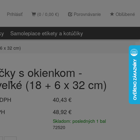
Prihlásiť
(0 / 0,00 €)
Porovnávanie
Obľúbené
ky
Samolepiace etikety a kotúčiky
 6 x 32 cm)
čky s okienkom -
veľké (18 + 6 x 32 cm)
 DPH
40,43 €
PH
48,92 €
Skladom: posledných 1 bal
72520