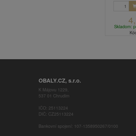
4
Skladom: p
Kó
OBALY.CZ, s.r.o.
K Májovu 1229,
537 01 Chrudim
IČO: 25113224
DIČ: CZ25113224
Bankovní spojení: 107-1358950267/0100