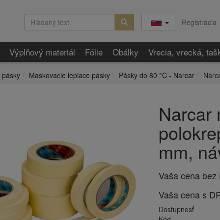
Registrácia
Výplňový materiál
Fólie
Obálky
Vrecia, vrecká, taš
 pásky
Maskovacie lepiace pásky
Pásky do 80 °C - Narcar
Narc
Narcar
polokre
mm, ná
Vaša cena bez
Vaša cena s D
Dostupnosť
Kód