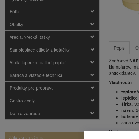
Fólie
Obálky
Vrecia, vrecká, tašky
Popis
O
Samolepiace etikety a kotúčiky
Značkové
NAR
Vlnitá lepenka, baliaci papier
klampiarov, mal
antioxidantov.
Baliaca a viazacie technika
Vlastnosti:
Produkty pre prepravu
teplotná
lepidlo:
Gastro obaly
šírka:
30
návin:
5
Dom a záhrada
balenie:
cena uve
Na dosiahnutie
Zákazková výroba
maximálne 6 me