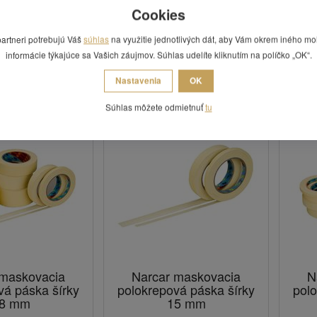
Cookies
áciu. Za normálnych okolností sú pásky
NARCAR
nejedovaté a pri kont
visiaci článok
Maskovacie lepiace pásky
.
partneri potrebujú Váš
súhlas
na využitie jednotlivých dát, aby Vám okrem iného mo
informácie týkajúce sa Vašich záujmov. Súhlas udelíte kliknutím na políčko „OK“.
 Vás zaujímať
Nastavenia
OK
Súhlas môžete odmietnuť
tu
 maskovacia
Narcar maskovacia
N
vá páska šírky
polokrepová páska šírky
polo
8 mm
15 mm