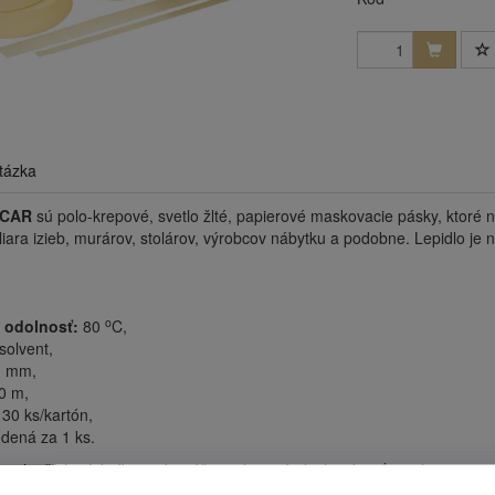
tázka
CAR
sú polo-krepové, svetlo žlté, papierové maskovacie pásky, ktoré n
iara izieb, murárov, stolárov, výrobcov nábytku a podobne. Lepidlo je 
o
 odolnosť:
80
C,
solvent,
 mm,
0 m,
30 ks/kartón,
dená za 1 ks.
 najlepších výsledkov odporúčame lepené plochy zbaviť prachu a mastno
siacov v suchom prostredí pri teplotách 0-30 ° C v originálnom bale