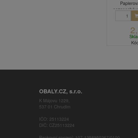
Papierov
nezanecháva 
2
Skl
Kód
OBALY.CZ, s.r.o.
K Májovu 1229,
537 01 Chrudim
IČO: 25113224
DIČ: CZ25113224
Bankovní spojení: 107-1358950267/0100