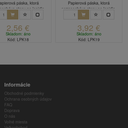
apierová páska, ktorá
Papierová páska, ktorá
necháva stopy po lepidle.
nezanecháva stopy po lepidle.
2,56 €
3,92 €
Skladom: áno
Skladom: áno
Kód: LPK18
Kód: LPK19
Informácie
Obchodné podmienky
Ochrana osobných údajov
FAQ
Doprava
O nás
Voľné miesta
Veľkoobchod