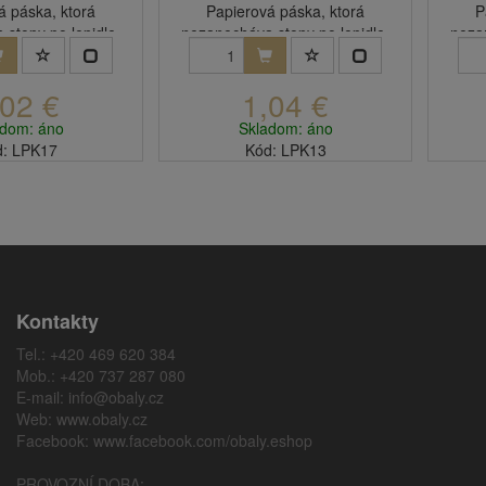
á páska, ktorá
Papierová páska, ktorá
P
stopy po lepidle.
nezanecháva stopy po lepidle.
neza
,02 €
1,04 €
adom: áno
Skladom: áno
: LPK17
Kód: LPK13
Kontakty
Tel.: +420 469 620 384
Mob.: +420 737 287 080
E-mail:
info@obaly.cz
Web:
www.obaly.cz
Facebook:
www.facebook.com/obaly.eshop
PROVOZNÍ DOBA: