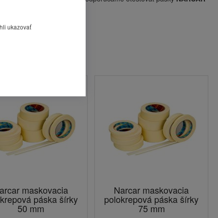
akte nedráždi pokožku.
hli ukazovať
arcar maskovacia
Narcar maskovacia
krepová páska šírky
polokrepová páska šírky
50 mm
75 mm