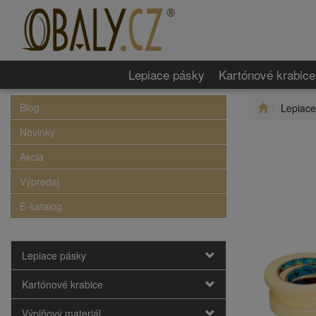
Lepiace pásky
Kartónové krabice
Blog
Lepiace
Novinky
Akcia
Výpredaj
E-katalog
Lepiace pásky
Kartónové krabice
Výplňový materiál