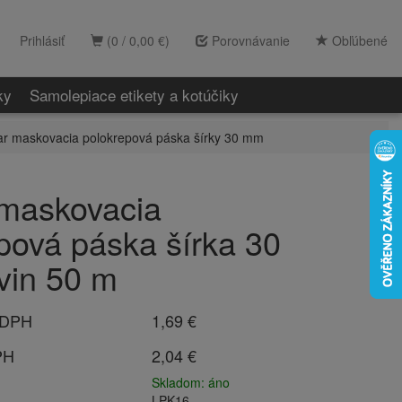
Prihlásiť
(0 / 0,00 €)
Porovnávanie
Obľúbené
ky
Samolepiace etikety a kotúčiky
ar maskovacia polokrepová páska šírky 30 mm
 maskovacia
pová páska šírka 30
vin 50 m
 DPH
1,69 €
PH
2,04 €
Skladom: áno
LPK16