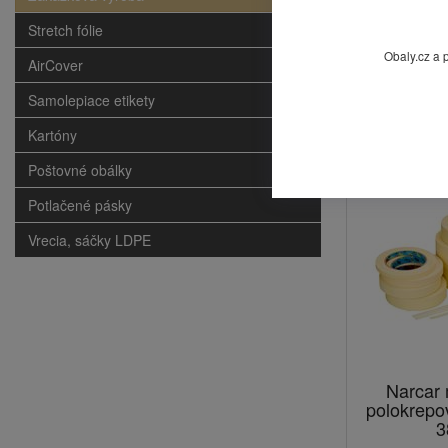
pre danú aplik
Stretch fólie
Prečítajte si sú
Obaly.cz a 
AirCover
Mohlo by
Samolepiace etikety
Kartóny
Poštovné obálky
Potlačené pásky
Vrecia, sáčky LDPE
Narcar
polokrepo
3