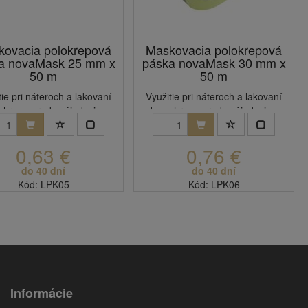
ovacia polokrepová
Maskovacia polokrepová
a novaMask 25 mm x
páska novaMask 30 mm x
50 m
50 m
tie pri náteroch a lakovaní
Využitie pri náteroch a lakovaní
chrana pred nežiaducim...
ako ochrana pred nežiaducim...
0,63 €
0,76 €
do 40 dní
do 40 dní
Kód: LPK05
Kód: LPK06
Informácie