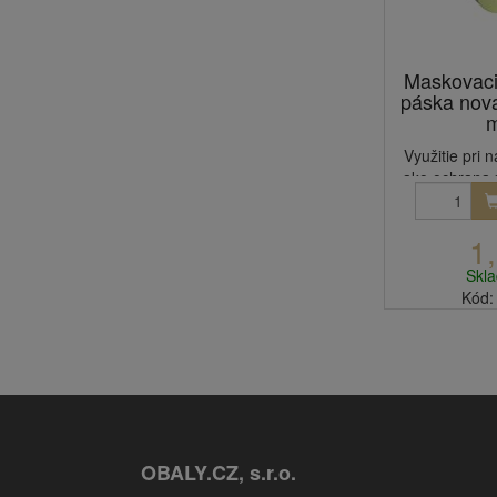
Maskovaci
páska nov
m
Využitie pri 
ako ochrana 
1
Skl
Kód:
OBALY.CZ, s.r.o.