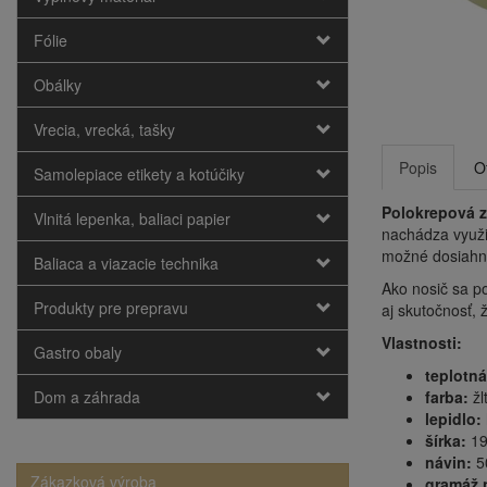
Fólie
Obálky
Vrecia, vrecká, tašky
Popis
O
Samolepiace etikety a kotúčiky
Polokrepová z
Vlnitá lepenka, baliaci papier
nachádza využi
možné dosiahnu
Baliaca a viazacie technika
Ako nosič sa p
Produkty pre prepravu
aj skutočnosť,
Vlastnosti:
Gastro obaly
teplotná
Dom a záhrada
farba:
žl
lepidlo:
šírka:
19
návin:
5
Zákazková výroba
gramáž 