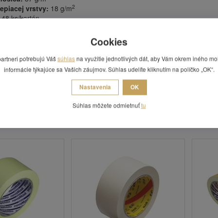
2
epiacej vrstvy:
18 g/m
48 ks/kartón,
dená za 1 ks.
Cookies
 najlepších výsledkov odporúčame lepené plochy zbaviť prachu a mastno
partneri potrebujú Váš
súhlas
na využitie jednotlivých dát, aby Vám okrem iného mo
siacov v suchom prostredí pri teplotách 0-30 °C v originálnom balen
informácie týkajúce sa Vašich záujmov. Súhlas udelíte kliknutím na políčko „OK“.
visející článek
Maskovací lepicí pásky
.
Nastavenia
OK
Súhlas môžete odmietnuť
tu
 Vás zaujímať