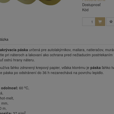
Dostupnosť
Kód
tázka
akrývacia páska
určená pre autolakýrnikov, maliara, natieračov, murár
tie pri náteroch a lakovaní ako ochrana pred nežiaducim postriekaní
ť ostrú hrany náteru.
oužíva ľahko zdrsnený krepový papier, vďaka ktorému je
páska
ľahko t
 že páska po odstránení do 36 h nezanechává na povrchu lepidlo.
o
 odolnosť:
60
C,
tá,
hot-melt,
 mm,
0 m,
2
nosiča:
37 g/m