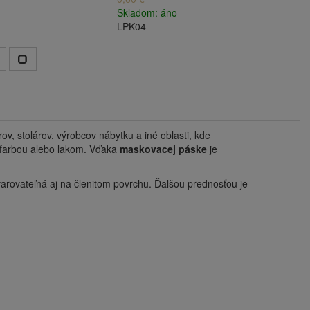
Skladom: áno
LPK04
ov, stolárov, výrobcov nábytku a iné oblasti, kde
m farbou alebo lakom. Vďaka
maskovacej páske
je
varovateľná aj na členitom povrchu. Ďalšou prednosťou je