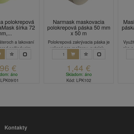
a polokrepová
Narmask maskovacia
Mask
aMask šírka 72
polokrepová páska 50 mm
pásk
m,...
x 50 m
náteroch a lakovaní
Polokrepová zakrývacia páska je
Využi
pred nežiaducim...
určená pre maliarov, autolak...
ako o
,96 €
1,44 €
adom: áno
Skladom: áno
 LPK09/01
Kód: LPK102
Kontakty