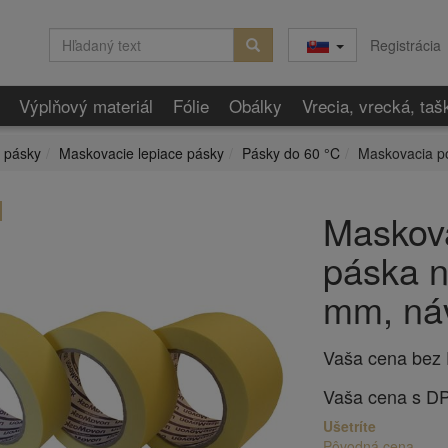
Registrácia
Výplňový materiál
Fólie
Obálky
Vrecia, vrecká, taš
 pásky
Maskovacie lepiace pásky
Pásky do 60 °C
Maskovacia p
Maskova
páska n
mm, ná
Vaša cena bez
Vaša cena s D
Ušetríte
Pôvodná cena