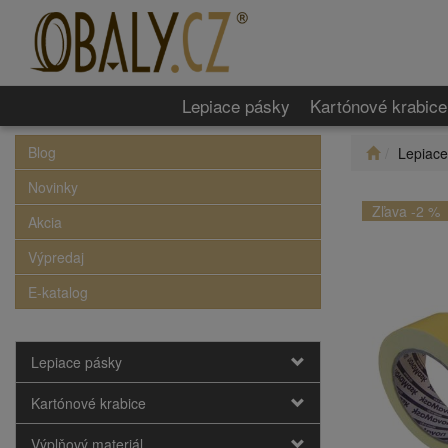
Lepiace pásky
Kartónové krabice
Blog
Lepiace
Novinky
Zľava -2 %
Akcia
Výpredaj
E-katalog
Lepiace pásky
Kartónové krabice
Výplňový materiál