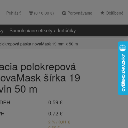
Prihlásiť
(0 / 0,00 €)
Porovnávanie
Obľúbené
ky
Samolepiace etikety a kotúčiky
olokrepová páska novaMask 19 mm x 50 m
cia polokrepová
ovaMask šírka 19
vin 50 m
 DPH
0,59 €
PH
0,72 €
2 % / 0,01 €
0,60 €