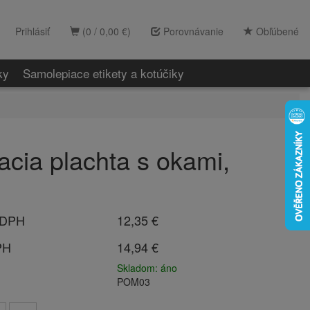
Prihlásiť
(0 / 0,00 €)
Porovnávanie
Obľúbené
ky
Samolepiace etikety a kotúčiky
cia plachta s okami,
 DPH
12,35 €
PH
14,94 €
Skladom: áno
POM03