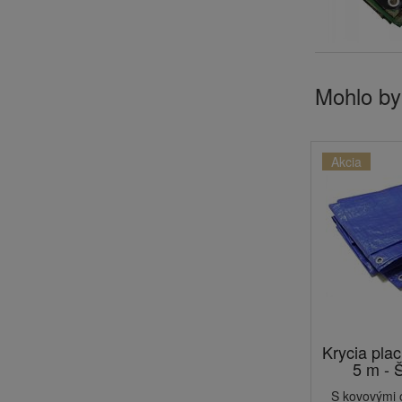
Mohlo by
Akcia
Krycia plac
5 m -
S kovovými 