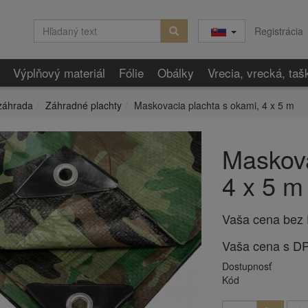
Registrácia
Výplňový materiál
Fólie
Obálky
Vrecia, vrecká, taš
záhrada
Záhradné plachty
Maskovacia plachta s okami, 4 x 5 m
Maskova
4 x 5 m
Vaša cena bez
Vaša cena s D
Dostupnosť
Kód