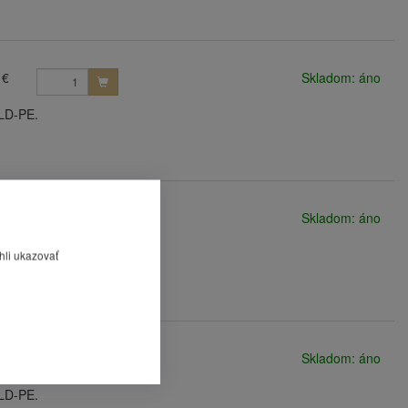
 €
Skladom: áno
/LD-PE.
 €
Skladom: áno
/LD-PE.
hli ukazovať
 €
Skladom: áno
/LD-PE.