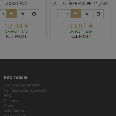
ZOSILNĚNÁ
Materiál: HD-PE/LD-PE, 50 g/m2.
12,39 €
33,87 €
Skladom: áno
Skladom: áno
Kód: POZ01
Kód: POS10
Informácie
Obchodné podmienky
Ochrana osobných údajov
FAQ
Doprava
O nás
Voľné miesta
Veľkoobchod