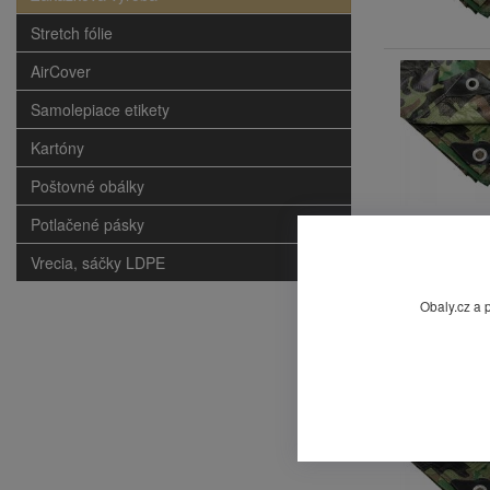
Stretch fólie
AirCover
Samolepiace etikety
Kartóny
Poštovné obálky
Potlačené pásky
Vrecia, sáčky LDPE
Obaly.cz a 