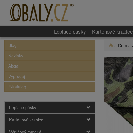
Lepiace pásky
Kartónové krabice
Blog
Dom a 
Novinky
Akcia
Výpredaj
E-katalog
Lepiace pásky
Kartónové krabice
Výplňový materiál