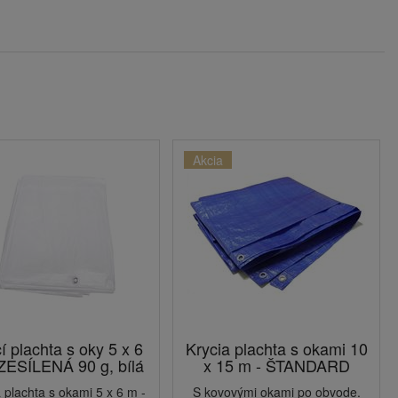
Akcia
í plachta s oky 5 x 6
Krycia plachta s okami 10
ZESÍLENÁ 90 g, bílá
x 15 m - ŠTANDARD
 plachta s okami 5 x 6 m -
S kovovými okami po obvode.