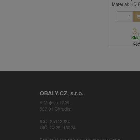
Materiál: HD-
3
Skl
Kód
OBALY.CZ, s.r.o.
K Májovu 1229,
537 01 Chrudim
IČO: 25113224
DIČ: CZ25113224
Bankovní spojení: 107-1358950267/0100