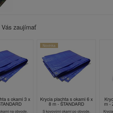
 Vás zaujímať
Novinka
hta s okami 3 x
Krycia plachta s okami 6 x
Kryc
 ŠTANDARD
8 m - ŠTANDARD
m - 
okami na obvode.
S kovovými okami po obvode.
Krycia