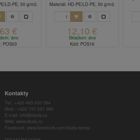
PE/LD-PE, 50 g/m2.
Materiál: HD-PE/LD-PE, 50 g/m2.
,63 €
12,10 €
adom: áno
Skladom: áno
: POS03
Kód: POS16
Kontakty
Tel.: +420 469 620 384
Mob.: +420 737 287 080
E-mail:
info@obaly.cz
Web:
www.obaly.cz
Facebook:
www.facebook.com/obaly.eshop
PROVOZNÍ DOBA: