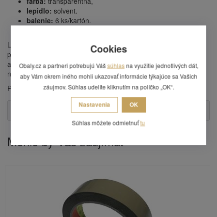
farba:
transparentná,
lepidlo:
solvent.
balenie:
6 ks/kartón.
Lepidlo u všetkých typov
POLINAR
u je (solvent) na báze
Cookies
prírodného kaučuku a živíc s prímesou pigmentov, zmäkčovadiel
a antioxidantov. Vysoko účinné, vhodné aj pre náročné lepenie,
Obaly.cz a partneri potrebujú Váš
súhlas
na využitie jednotlivých dát,
najvyššia kvalita.
aby Vám okrem iného mohli ukazovať informácie týkajúce sa Vašich
záujmov. Súhlas udelíte kliknutím na políčko „OK“.
Prečtajte si súvisiaci článok
Maskovacie lepiace pásky
.
Nastavenia
OK
Otázka
Súhlas môžete odmietnuť
tu
Mohlo by Vás zaujímať