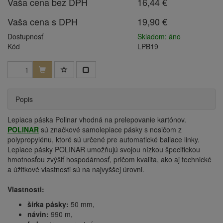
Vaša cena bez DPH
16,44 €
Vaša cena s DPH
19,90 €
Dostupnosť
Skladom: áno
Kód
LPB19
Popis
Lepiaca páska Polinar vhodná na prelepovanie kartónov.
POLINAR
sú značkové samolepiace pásky s nosičom z
polypropylénu, ktoré sú určené
pre automatické baliace linky.
Lepiace pásky POLINAR umožňujú svojou nízkou špecifickou
hmotnosťou zvýšiť hospodárnosť, pričom kvalita, ako aj technické
a úžitkové vlastnosti sú na najvyššej úrovni.
Vlastnosti:
šírka pásky:
50 mm,
návin:
990 m,