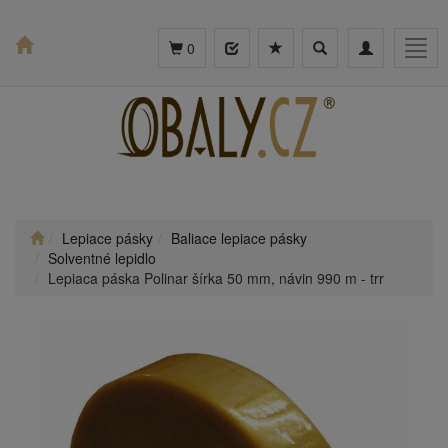
Toggle
Toggle
Togg
0
search
navigation
navig
Lepiace pásky
Baliace lepiace pásky
Solventné lepidlo
Lepiaca páska Polinar šírka 50 mm, návin 990 m - trr