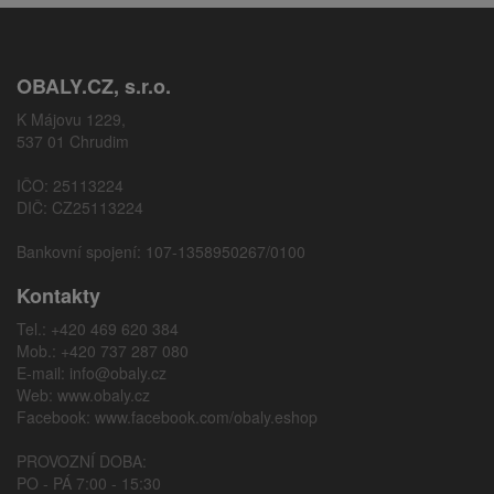
OBALY.CZ, s.r.o.
K Májovu 1229,
537 01 Chrudim
IČO: 25113224
DIČ: CZ25113224
Bankovní spojení: 107-1358950267/0100
Kontakty
Tel.: +420 469 620 384
Mob.: +420 737 287 080
E-mail:
info@obaly.cz
Web:
www.obaly.cz
Facebook:
www.facebook.com/obaly.eshop
PROVOZNÍ DOBA:
PO - PÁ 7:00 - 15:30