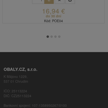
16,94 €
do 30 dní
Kód: POE04
OBALY.CZ, s.r.o.
K Májovu 1229,
537 01 Chrudim
IČO: 25113224
DIČ: CZ25113224
Bankovní spojení: 107-1358950267/0100