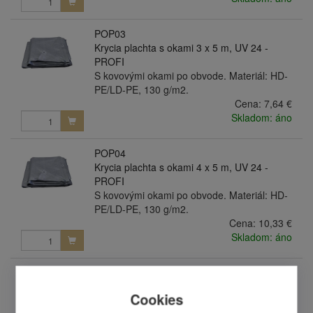
POP03
Krycia plachta s okami 3 x 5 m, UV 24 -
PROFI
S kovovými okami po obvode. Materiál: HD-
PE/LD-PE, 130 g/m2.
Cena:
7,64 €
Skladom: áno
POP04
Krycia plachta s okami 4 x 5 m, UV 24 -
PROFI
S kovovými okami po obvode. Materiál: HD-
PE/LD-PE, 130 g/m2.
Cena:
10,33 €
Skladom: áno
POP05
Krycia plachta s okami 4 x 6 m, UV 24 -
Cookies
PROFI