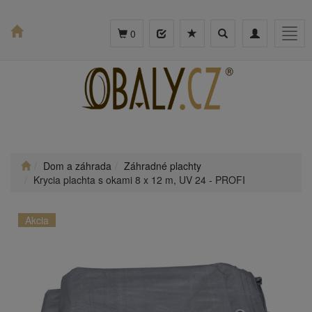
Toggle
Toggle
Togg
0
search
navigation
navig
Dom a záhrada
Záhradné plachty
Krycia plachta s okami 8 x 12 m, UV 24 - PROFI
Akcia