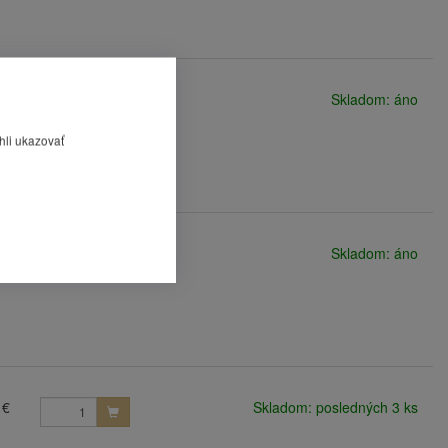
 €
Skladom: áno
hli ukazovať
 €
Skladom: áno
 €
Skladom: posledných 3 ks