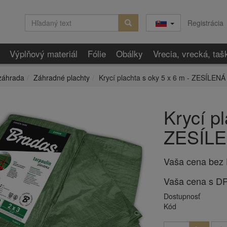
Registrácia
Výplňový materiál
Fólie
Obálky
Vrecia, vrecká, taš
záhrada
Záhradné plachty
Krycí plachta s oky 5 x 6 m - ZESÍLENÁ
Krycí pl
ZESÍLE
Vaša cena bez
Vaša cena s D
Dostupnosť
Kód