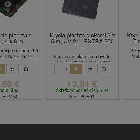
ia plachta s
Krycia plachta s okami 3 x
Kryci
, 4 x 6 m
5 m, UV 24 - EXTRA 200
5 
...
ami po obvode - 90
S ko
S kovovými okami po obvode.
ál: HD-PE/LD-PE...
Mat
Materiál: HD-PE/LD-PE, 200
g/m2.
,66 €
13,84 €
adom: áno
Skladom: posledných 5 ks
: POM04
Kód: POE03