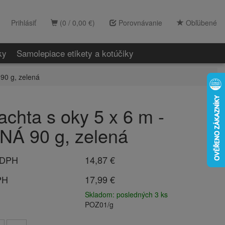
Prihlásiť
(0 / 0,00 €)
Porovnávanie
Obľúbené
ky
Samolepiace etikety a kotúčiky
 90 g, zelená
achta s oky 5 x 6 m -
NÁ 90 g, zelená
 DPH
14,87 €
PH
17,99 €
Skladom: posledných 3 ks
POZ01/g