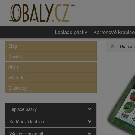
Lepiace pásky
Kartónové krabice
Blog
Dom a 
Novinky
Akcia
Výpredaj
E-katalog
Lepiace pásky
Kartónové krabice
Výplňový materiál