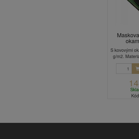
Maskovac
okami
S kovovými ok
g/m2. Materi
14
Skl
Kód