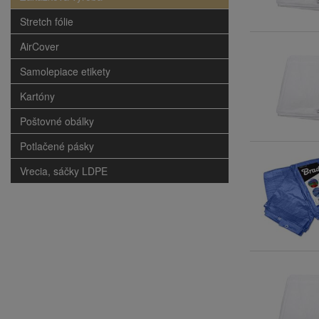
Stretch fólie
AirCover
Samolepiace etikety
Kartóny
Poštovné obálky
Potlačené pásky
Vrecia, sáčky LDPE