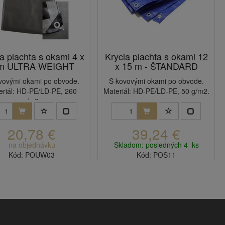
a plachta s okami 4 x
Krycia plachta s okami 12
m ULTRA WEIGHT
x 15 m - ŠTANDARD
vovými okami po obvode.
S kovovými okami po obvode.
eriál: HD-PE/LD-PE, 260
Materiál: HD-PE/LD-PE, 50 g/m2.
g/m2.
20,78 €
39,24 €
na objednávku
Skladom: posledných 4 ks
Kód: POUW03
Kód: POS11