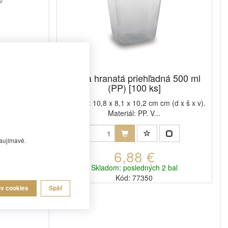
ná 300 ml
Miska hranatá priehľadná 500 ml
(PP) [100 ks]
 (d x š x v).
Rozmer: 10,8 x 8,1 x 10,2 cm cm (d x š x v).
Materiál: PP. V...
aujímavé.
6,88 €
2 bal
Skladom: posledných 2 bal
Kód: 77350
ov cookies
Späť