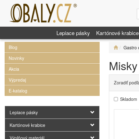
Lepiace pásky
Kartónové krabice
Blog
Gastro 
Novinky
Misky
Akcia
Výpredaj
Zoradiť podľ
E-katalog
Skladom
Lepiace pásky
Kartónové krabice
Výplňový materiál