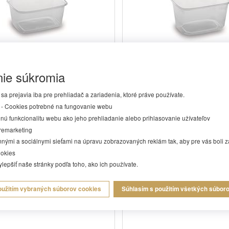
ie súkromia
anatá priehľadná 250ml PP
Miska hranatá priehľad
(100 ks)
(PP) [100 ks]
a prejavia iba pre prehliadač a zariadenia, ktoré práve používate.
 10,8 x 8,1 x 5 cm (d x š x v).
Rozmer: 10,8 x 8,1 x 5,9 cm cm
- Cookies potrebné na fungovanie webu
Materiál: PP. V balen...
Materiál: PP. V ...
ú funkcionalitu webu ako jeho prehliadanie alebo prihlasovanie užívateľov
remarketing
nými a sociálnymi sieťami na úpravu zobrazovaných reklám tak, aby pre vás boli z
4,65 €
5,14 €
ookies
epšiť naše stránky podľa toho, ako ich používate.
kladom: posledných 2 bal
Skladom: posledných 
Kód: 77325
Kód: 77330
oužitím vybraných súborov cookies
Súhlasím s použitím všetkých súbor