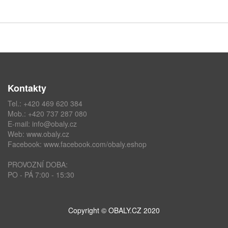
Kontakty
Tel.: +420 469 620 384
Mob.: +420 737 287 080
E-mail:
info@obaly.cz
Web:
www.obaly.cz
Facebook:
www.facebook.com/obaly.eshop
PROVOZNÍ DOBA:
PO - PÁ 7:00 - 15:30
Copyright © OBALY.CZ 2020