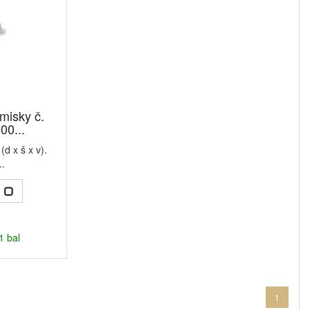
 misky č.
00...
d x š x v).
..
1 bal
1