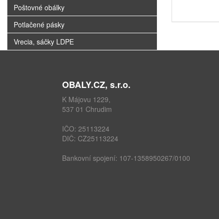
Poštovné obálky
Potlačené pásky
Vrecia, sáčky LDPE
OBALY.CZ, s.r.o.
K Májovu 1229,
537 01 Chrudim
IČO: 25113224
DIČ: CZ25113224
Bankovní spojení: 107-1358950267/0100