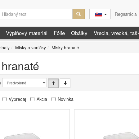
Registrácia
Výplňový materiál
Fólie
Obálky
Vrecia, vrecká, taš
obaly
Misky a vaničky
Misky hranaté
 hranaté
a
Výpredaj
Akcia
Novinka