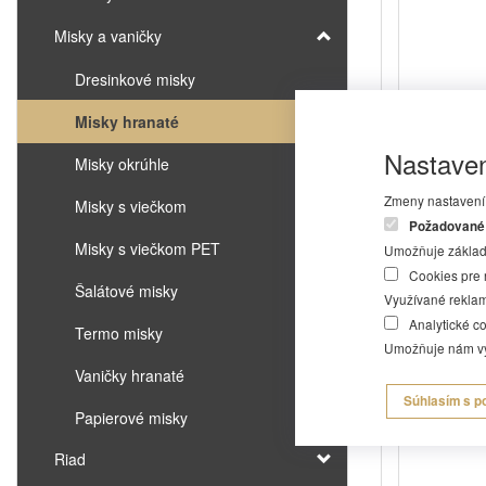
Misky a vaničky
Dresinkové misky
Misky hranaté
Nastaven
Miska hr
Misky okrúhle
Zmeny nastavení s
Misky s viečkom
Rozmer:
Požadované
Misky s viečkom PET
Umožňuje základn
Cookies pre 
Šalátové misky
Využívané reklam
Analytické c
Termo misky
Umožňuje nám vyl
S
Vaničky hranaté
Súhlasím s p
Papierové misky
Riad