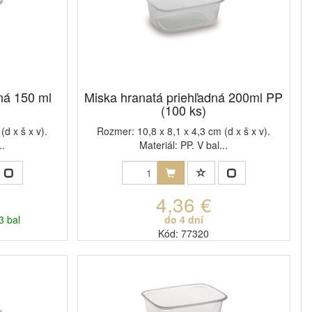
ná 150 ml
Miska hranatá priehľadná 200ml PP
(100 ks)
d x š x v).
Rozmer: 10,8 x 8,1 x 4,3 cm (d x š x v).
..
Materiál: PP. V bal...
4,36 €
3 bal
do 4 dní
Kód: 77320