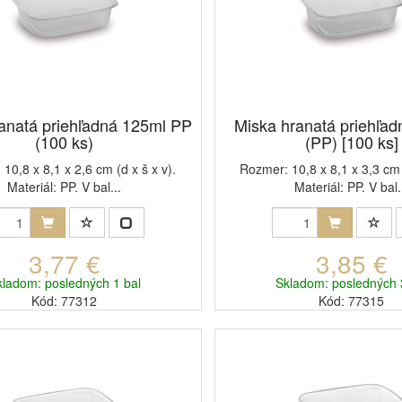
anatá priehľadná 125ml PP
Miska hranatá priehľad
(100 ks)
(PP) [100 ks]
10,8 x 8,1 x 2,6 cm (d x š x v).
Rozmer: 10,8 x 8,1 x 3,3 cm (
Materiál: PP. V bal...
Materiál: PP. V bal.
3,77 €
3,85 €
kladom: posledných 1 bal
Skladom: posledných 
Kód: 77312
Kód: 77315