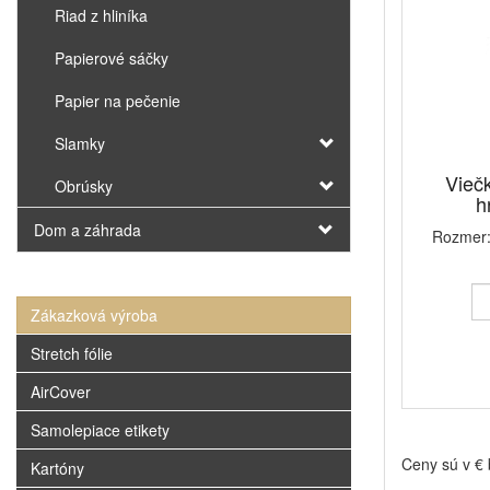
Riad z hliníka
Papierové sáčky
Papier na pečenie
Slamky
Vieč
Obrúsky
h
Dom a záhrada
Rozmer: 
Zákazková výroba
Stretch fólie
AirCover
Samolepiace etikety
Ceny sú v €
Kartóny