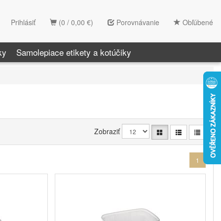
Prihlásiť
(0 / 0,00 €)
Porovnávanie
Obľúbené
ky
Samolepiace etikety a kotúčiky
Zobraziť
1