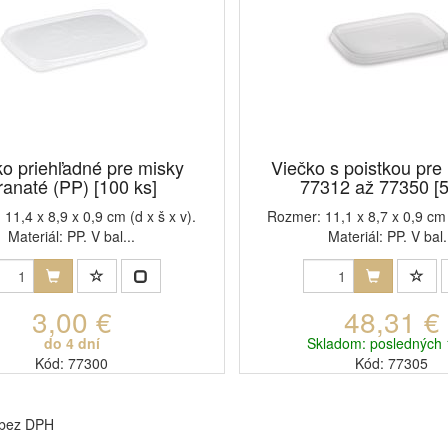
ko priehľadné pre misky
Viečko s poistkou pre
ranaté (PP) [100 ks]
77312 až 77350 [5
11,4 x 8,9 x 0,9 cm (d x š x v).
Rozmer: 11,1 x 8,7 x 0,9 cm (
Materiál: PP. V bal...
Materiál: PP. V bal.
3,00 €
48,31 €
do 4 dní
Skladom: posledných 
Kód: 77300
Kód: 77305
 bez DPH