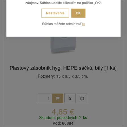
záujmov. Súhlas udelíte kliknutím na políčko „OK“.
Nastavenia
OK
Súhlas môžete odmietnuť
tu
Plastový zásobník hyg. HDPE sáčků, bílý [1 ks]
Rozmery: 15 x 9,5 x 3,5 cm.
4,85 €
Skladom: posledných 2 ks
Kód: 60884