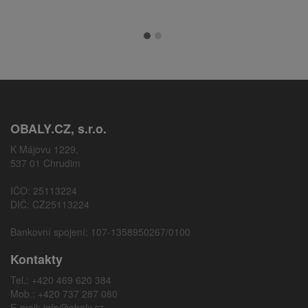
OBALY.CZ, s.r.o.
K Májovu 1229,
537 01 Chrudim
IČO: 25113224
DIČ: CZ25113224
Bankovní spojení: 107-1358950267/0100
Kontakty
Tel.: +420 469 620 384
Mob.: +420 737 287 080
E-mail:
info@obaly.cz