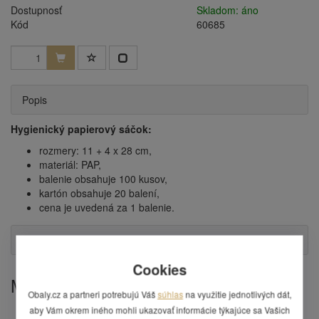
Dostupnosť
Skladom: áno
Kód
60685
Popis
Hygienický papierový sáčok:
rozmery: 11 + 4 x 28 cm,
materiál: PAP,
balenie obsahuje 100 kusov,
kartón obsahuje 20 balení,
cena je uvedená za 1 balenie.
Otázka
Cookies
Mohlo by Vás zaujímať
Obaly.cz a partneri potrebujú Váš
súhlas
na využitie jednotlivých dát,
aby Vám okrem iného mohli ukazovať informácie týkajúce sa Vašich