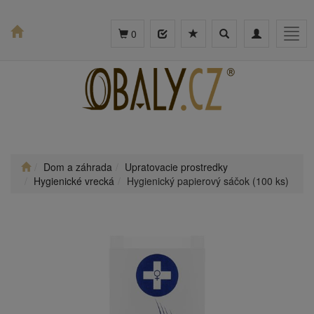
Toggle
Toggle
Togg
0
search
navigation
navig
Dom a záhrada
Upratovacie prostredky
Hygienické vrecká
Hygienický papierový sáčok (100 ks)