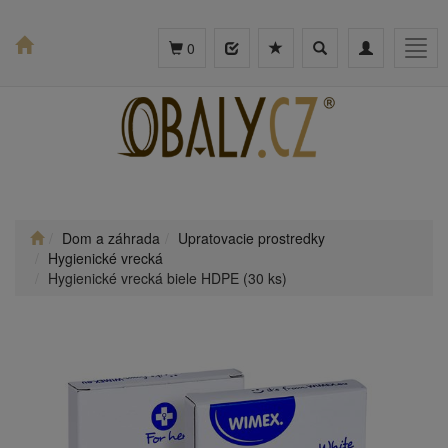
Toggle
Toggle
Togg
0
search
navigation
navig
Dom a záhrada
Upratovacie prostredky
Hygienické vrecká
Hygienické vrecká biele HDPE (30 ks)