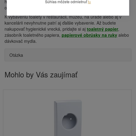
hygienických vreciek k ruke. Nezabudnite však zaobstarať aj
Súhlas môžete odmietnuť
tu
odpadkový kôš.
K vybaveniu toalety v reštaurácii, múzeu, na úrade alebo aj v
kancelárii nevyhnutne patrí aj ďalšie vybavenie. Až budete
nakupovať hygienické vrecká, pridajte si aj
toaletný papier
,
zásobník toaletného papiera,
papierové obrúsky na ruky
alebo
dávkovač mydla.
Otázka
Mohlo by Vás zaujímať