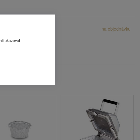
 €
na objednávku
hli ukazovať