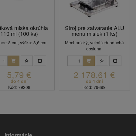
níková miska okrúhla
Stroj pre zatváranie ALU
110 ml (100 ks)
menu misiek (1 ks)
mer: 8 cm, výška: 3,6 cm.
Mechanický, veľmi jednoduchá
obsluha.
5,79 €
2 178,61 €
do 4 dní
do 4 dní
Kód: 79208
Kód: 79699
Informácie