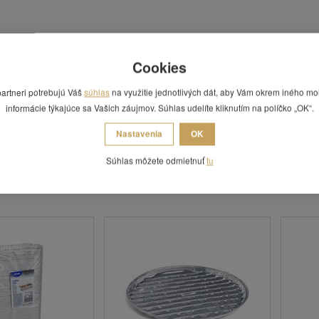
79110
Cookies
Hliníkové viečko pre misu č.
4,21
79111 (100 ks)
partneri potrebujú Váš
súhlas
na využitie jednotlivých dát, aby Vám okrem iného mo
Vhodné pre misu o objemu 940 ml.
informácie týkajúce sa Vašich záujmov. Súhlas udelíte kliknutím na políčko „OK“.
Nastavenia
OK
Súhlas môžete odmietnuť
tu
 Vás zaujímať