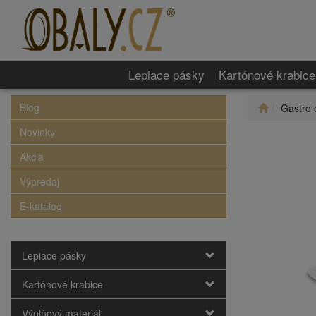
Lepiace pásky
Kartónové krabice
Blog
Gastro 
Novinky
Akcia
Výpredaj
E-katalog
Lepiace pásky
Kartónové krabice
Výplňový materiál