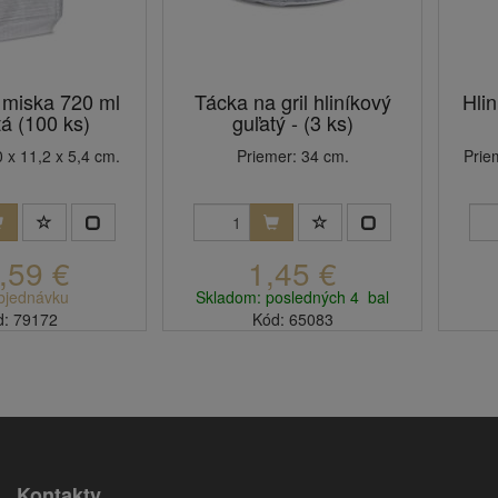
 miska 720 ml
Tácka na gril hliníkový
Hli
á (100 ks)
guľatý - (3 ks)
 x 11,2 x 5,4 cm.
Priemer: 34 cm.
Prie
,59 €
1,45 €
bjednávku
Skladom: posledných 4 bal
d: 79172
Kód: 65083
Kontakty