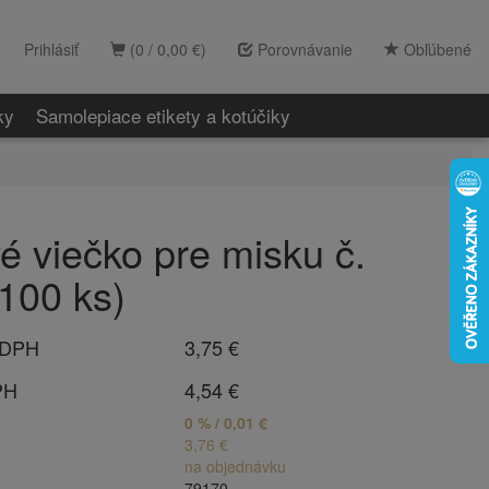
Prihlásiť
(0 / 0,00 €)
Porovnávanie
Obľúbené
ky
Samolepiace etikety a kotúčiky
vé viečko pre misku č.
100 ks)
 DPH
3,75 €
PH
4,54 €
0 % / 0,01 €
3,76 €
na objednávku
79170