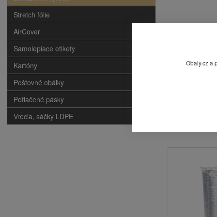
Stretch fólie
AirCover
Samolepiace etikety
Obaly.cz a 
Kartóny
Poštovné obálky
Potlačené pásky
Vrecia, sáčky LDPE
Mohlo by