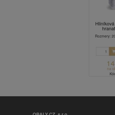
Hliníková
hranat
Rozmery: 20
14
na o
Kó
OBALY.CZ, s.r.o.