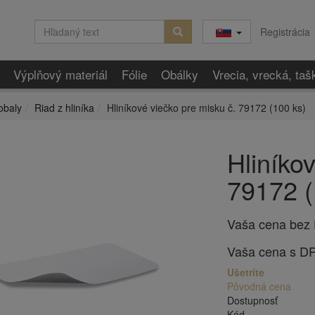
Registrácia
Výplňový materiál
Fólie
Obálky
Vrecia, vrecká, taš
obaly
Riad z hliníka
Hliníkové viečko pre misku č. 79172 (100 ks)
Hliníko
79172 (
Vaša cena bez
Vaša cena s D
Ušetríte
Pôvodná cena
Dostupnosť
Kód