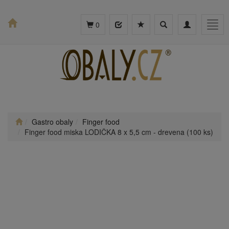
Toggle
Toggle
Togg
0
search
navigation
navig
Gastro obaly
Finger food
Finger food miska LODIČKA 8 x 5,5 cm - drevena (100 ks)