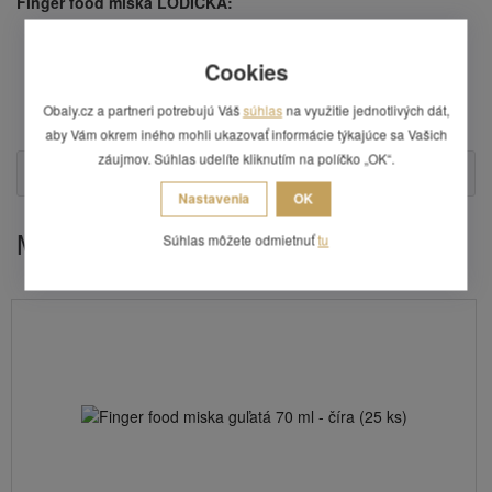
Finger food miska LODIČKA:
rozmery: 8 x 5,5 cm,
materiál: bambus,
Cookies
farba: prírodná (dizajn dreva),
balenie obsahuje 100 ks,
Obaly.cz a partneri potrebujú Váš
súhlas
na využitie jednotlivých dát,
cena uvedená za 1 balenie.
aby Vám okrem iného mohli ukazovať informácie týkajúce sa Vašich
záujmov. Súhlas udelíte kliknutím na políčko „OK“.
Otázka
Nastavenia
OK
Mohlo by Vás zaujímať
Súhlas môžete odmietnuť
tu