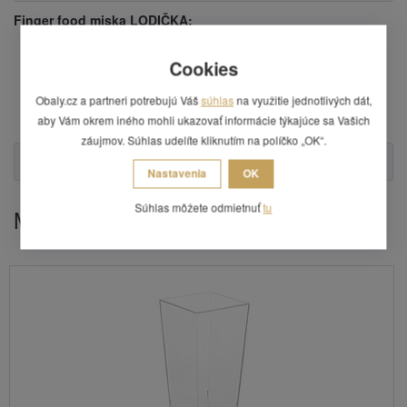
Finger food miska LODIČKA:
rozmery: 21,5 x 11 cm,
Cookies
materiál: bambus,
farba: prírodná (dizajn dreva),
Obaly.cz a partneri potrebujú Váš
súhlas
na využitie jednotlivých dát,
balenie obsahuje 100 ks,
cena uvedená za 1 balenie.
aby Vám okrem iného mohli ukazovať informácie týkajúce sa Vašich
záujmov. Súhlas udelíte kliknutím na políčko „OK“.
Otázka
Nastavenia
OK
Súhlas môžete odmietnuť
tu
Mohlo by Vás zaujímať