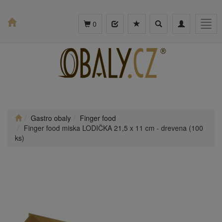
Toggle
Toggle
Togg
0
search
navigation
navig
Gastro obaly
Finger food
Finger food miska LODIČKA 21,5 x 11 cm - drevena (100
ks)