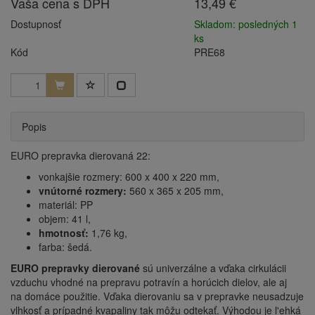
Vaša cena s DPH
13,49 €
Dostupnosť
Skladom: posledných 1
ks
Kód
PRE68
Popis
EURO prepravka dierovaná 22:
vonkajšie rozmery: 600 x 400 x 220 mm,
vnútorné rozmery:
560 x 365 x 205 mm,
materiál: PP
objem: 41 l,
hmotnosť:
1,76 kg,
farba: šedá.
EURO prepravky dierované
sú univerzálne a vďaka cirkulácii
vzduchu vhodné na prepravu potravín a horúcich dielov, ale aj
na domáce použitie. Vďaka dierovaniu sa v prepravke neusadzuje
vlhkosť a prípadné kvapaliny tak môžu odtekať. Výhodou je l'ehká