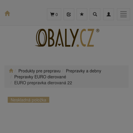
Toggle
Toggle
Togg
0
search
navigation
navig
Produkty pre prepravu
Prepravky a debny
Prepravky EURO dierované
EURO prepravka dierovaná 22
Neskladná položka