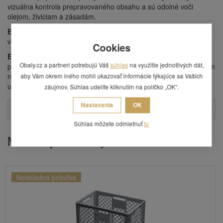
vizuálna kontrola prepravovaného obsahu a sú odolné voči
olejom, živiciam a zásadám.
EURO prepravka
zodpovedá európskym normám, takže je
vhodná aj pre vývoz do zahraničía.
Cookies
EURO prepravky
sú dimenzované tak, aby sa l'ahko zmestili na
Obaly.cz a partneri potrebujú Váš
súhlas
na využitie jednotlivých dát,
paletu a boli medzi sebou kompatibilné - teda sa nelíšili vonkajším
rozmerom. Líšia sa iba výškou a tak
aby Vám okrem iného mohli ukazovať informácie týkajúce sa Vašich
umožnia zvoliť vhodnú vel'kosť pre Váš tovar.
záujmov. Súhlas udelíte kliknutím na políčko „OK“.
Nastavenia
OK
Otázka
Súhlas môžete odmietnuť
tu
Mohlo by Vás zaujímať
Neskladná položka