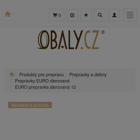
Toggle
Toggle
Togg
0
search
navigation
navig
Produkty pre prepravu
Prepravky a debny
Prepravky EURO dierované
EURO prepravka dierovaná 12
Neskladná položka