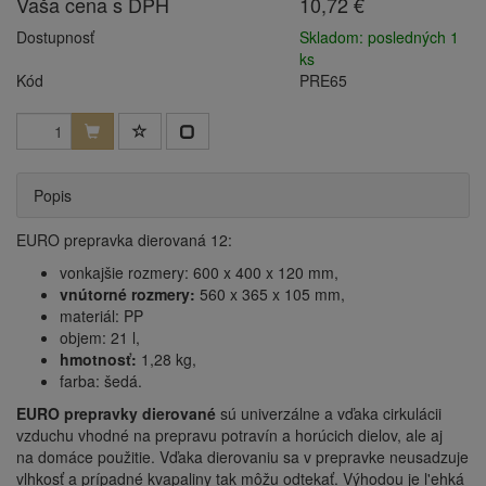
Vaša cena s DPH
10,72 €
Dostupnosť
Skladom: posledných 1
ks
Kód
PRE65
Popis
EURO prepravka dierovaná 12:
vonkajšie rozmery: 600 x 400 x 120 mm,
vnútorné rozmery:
560 x 365 x 105 mm,
materiál: PP
objem: 21 l,
hmotnosť:
1,28 kg,
farba: šedá.
EURO prepravky dierované
sú univerzálne a vďaka cirkulácii
vzduchu vhodné na prepravu potravín a horúcich dielov, ale aj
na domáce použitie. Vďaka dierovaniu sa v prepravke neusadzuje
vlhkosť a prípadné kvapaliny tak môžu odtekať. Výhodou je l'ehká