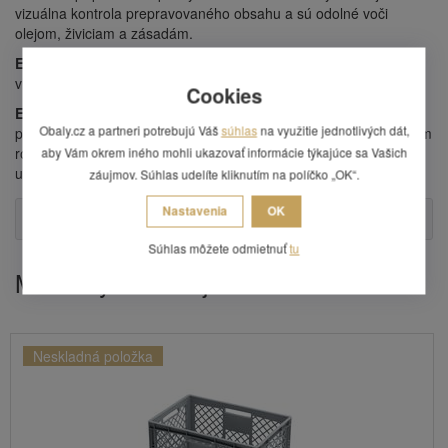
vizuálna kontrola prepravovaného obsahu a sú odolné voči
olejom, živiciam a zásadám.
EURO prepravka
zodpovedá európskym normám, takže je
vhodná aj pre vývoz do zahraničía.
Cookies
EURO prepravky
sú dimenzované tak, aby sa l'ahko zmestili na
Obaly.cz a partneri potrebujú Váš
súhlas
na využitie jednotlivých dát,
paletu a boli medzi sebou kompatibilné - teda sa nelíšili vonkajším
rozmerom. Líšia sa iba výškou a tak
aby Vám okrem iného mohli ukazovať informácie týkajúce sa Vašich
umožnia zvoliť vhodnú vel'kosť pre Váš tovar.
záujmov. Súhlas udelíte kliknutím na políčko „OK“.
Nastavenia
OK
Otázka
Súhlas môžete odmietnuť
tu
Mohlo by Vás zaujímať
Neskladná položka