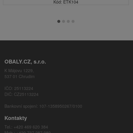
Kód: ETK104
OBALY.CZ, s.r.o.
K Májovu 1229,
537 01 Chrudim
IČO: 25113224
DIČ: CZ25113224
Bankovní spojení: 107-1358950267/0100
Kontakty
Tel.: +420 469 620 384
Mob.: +420 737 287 080