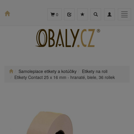
Toggle
Toggle
Togg
0
search
navigation
navig
Samolepiace etikety a kotúčiky
Etikety na roli
Etikety Contact 25 x 16 mm - hranaté, biele, 36 roliek