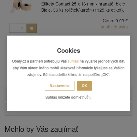
Etikety Contact 25 x 16 mm - hranaté, biele
Biele. 36 ks roličiek/kartón (1125 ks etiket).
Cena:
0,93 €
na objednávku
ET07
Etikety Contact 25 x 16 mm - hranaté, biele,
Cookies
36 roliek
Biele. 36 ks roličiek/kartón (1125 ks etiket).
Obaly.cz a partneri potrebujú Váš
súhlas
na využitie jednotlivých dát,
Cena:
33,48 €
aby Vám okrem iného mohli ukazovať informácie týkajúce sa Vašich
na objednávku
záujmov. Súhlas udelíte kliknutím na políčko „OK“.
Nastavenia
OK
Popis
Súhlas môžete odmietnuť
tu
Otázka
Mohlo by Vás zaujímať