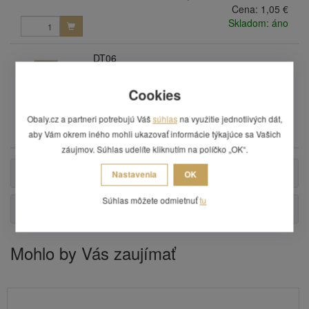
Cena:
1,05 €
Skladom: áno
DT06
Darčeková taška papierová NATURA LUX
hnedá - S
Cookies
3 varianty
Cena:
0,97 €
Obaly.cz a partneri potrebujú Váš
súhlas
na využitie jednotlivých dát,
Skladom: áno
aby Vám okrem iného mohli ukazovať informácie týkajúce sa Vašich
záujmov. Súhlas udelíte kliknutím na políčko „OK“.
Popis
Nastavenia
OK
Súhlas môžete odmietnuť
tu
Otázka
Mohlo by Vás zaujímať