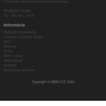
Facebook:
www.facebook.com/obaly.eshop
PROVOZNÍ DOBA:
PO - PÁ 7:00 - 15:30
Informácie
Obchodné podmienky
Ochrana osobných údajov
FAQ
Doprava
O nás
Voľné miesta
Veľkoobchod
Kontakty
Nastavenie súkromia
Copyright © OBALY.CZ 2020