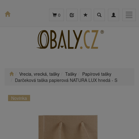
Toggle
Toggle
Togg
0
search
navigation
navig
Vrecia, vrecká, tašky
Tašky
Papírové tašky
Darčeková taška papierová NATURA LUX hnedá - S
Novinka