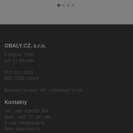
OBALY.CZ, s.r.o.
K Májovu 1229,
537 01 Chrudim
IČO: 25113224
DIČ: CZ25113224
Bankovní spojení: 107-1358950267/0100
Kontakty
Tel.: +420 469 620 384
Mob.: +420 737 287 080
E-mail:
info@obaly.cz
Web:
www.obaly.cz