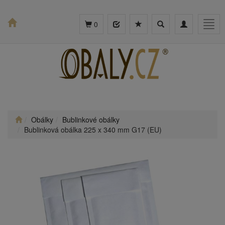
Toggle
Toggle
Togg
0
search
navigation
navig
Obálky
Bublinkové obálky
Bublinková obálka 225 x 340 mm G17 (EU)