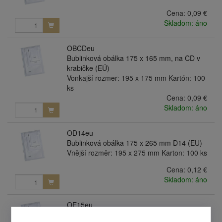
Cena:
0,09 €
Skladom: áno
OBCDeu
Bublinková obálka 175 x 165 mm, na CD v
krabičke (EÚ)
Vonkajší rozmer: 195 x 175 mm Kartón: 100
ks
Cena:
0,09 €
Skladom: áno
OD14eu
Bublinková obálka 175 x 265 mm D14 (EU)
Vnější rozměr: 195 x 275 mm Karton: 100 ks
Cena:
0,12 €
Skladom: áno
OE15eu
Bublinková obálka 215 x 265 mm E15 (EU)