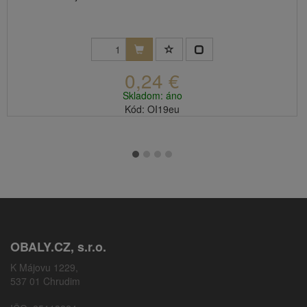
0,24 €
Skladom: áno
Kód: OI19eu
OBALY.CZ, s.r.o.
K Májovu 1229,
537 01 Chrudim