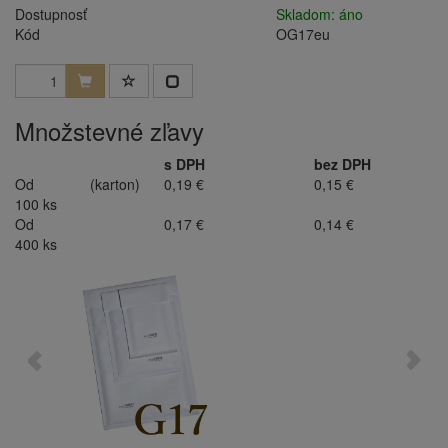
Dostupnosť
Skladom: áno
Kód
OG17eu
Množstevné zľavy
s DPH
bez DPH
Od
(karton)
0,19 €
0,15 €
100 ks
Od
0,17 €
0,14 €
400 ks