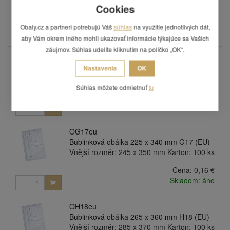
Vnější rozměr: 235 x 275 mm Karton: 100 ks
Cookies
Cena:
0,13 €
Obaly.cz a partneri potrebujú Váš
súhlas
na využitie jednotlivých dát,
Skladom: áno
aby Vám okrem iného mohli ukazovať informácie týkajúce sa Vašich
záujmov. Súhlas udelíte kliknutím na políčko „OK“.
OF16eu
Bublinková obálka 215 x 340 mm F16 (EU)
Nastavenia
OK
Vnější rozměr: 235 x 350 mm Karton: 100 ks
Súhlas môžete odmietnuť
tu
Cena:
0,15 €
Skladom: áno
OG17eu
Bublinková obálka 225 x 340 mm G17 (EU)
Vnější rozměr: 245 x 350 mm Karton: 100 ks
Cena:
0,16 €
Skladom: áno
OH18eu
Bublinková obálka 265 x 360 mm H18 (EU)
Vnější rozměr: 285 x 370 mm Karton: 100 ks