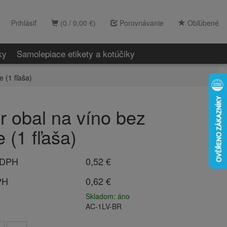
Prihlásiť
(0 / 0,00 €)
Porovnávanie
Obľúbené
ky
Samolepiace etikety a kotúčiky
 (1 fľaša)
r obal na víno bez
 (1 fľaša)
 DPH
0,52 €
PH
0,62 €
Skladom: áno
AC-1LV-BR