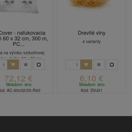
Cover - nafukovacia
Drevité vlny
ň 60 x 32 cm, 300 m,
4 varianty
PC...
ia na výrobu vzduchovej
plne, dečka 60 x 32 cm.
72,12 €
6,10 €
Skladom: áno
Skladom: áno
ód: AC-60x32/20-R40
Kód: DVJ01