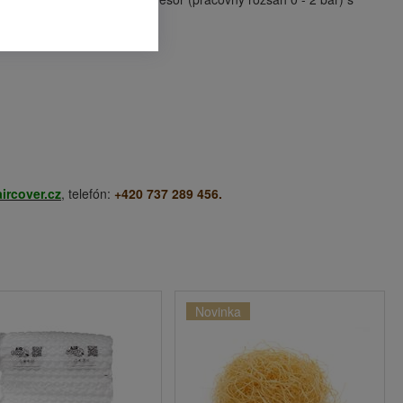
ircover.cz
, telefón:
+420 737 289 456.
Novinka