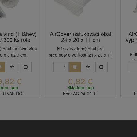
 víno (1 láhev)
AirCover nafukovací obal
Air
/ 300 ks role
24 x 20 x 11 cm
výpl
 obal na fľašu vína
Nárazuvzdorný obal pre
Fól
rom 8 až 9 cm.
predmety o vel'kosti 24 x 20 x 11
vý
cm.
9,82 €
0,82 €
adom: áno
Skladom: áno
C-1LV8K-ROL
Kód: AC-24-20-11
K