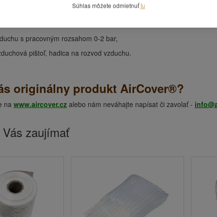
Súhlas môžete odmietnuť
tu
sadou, v domácnostiach potom stačí obyčajná pumpička na bicykel.
so vzdušníkom,
vzduchu s pracovným rozsahom 0-2 bar,
zduchová pištoľ, hadica na rozvod vzduchu.
ás originálny produkt AirCover®?
te na
www.aircover.cz
alebo nám neváhajte napísat či zavolať -
info@a
 Vás zaujímať