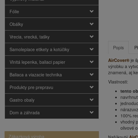
Fólie
Obálky
Vrecia, vrecká, tašky
Popis
P
Samolepiace etikety a kotúčiky
AirCover®
je š
Vlnitá lepenka, baliaci papier
výrobku a vytv
znamená, aj keb
Baliaca a viazacie technika
Vlastnosti:
Produkty pre prepravu
tento ob
navrhnut
Gastro obaly
jednoduc
nárazuvz
Dom a záhrada
100% rec
vhodný p
olivové ol
Zákazková výroba
Nafúknutý
Air