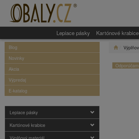
Lepiace pásky
Kartónové krabice
Blog
Výplňov
Novinky
Odporúčam
Akcia
Výpredaj
E-katalog
Lepiace pásky
Kartónové krabice
Výplňový materiál