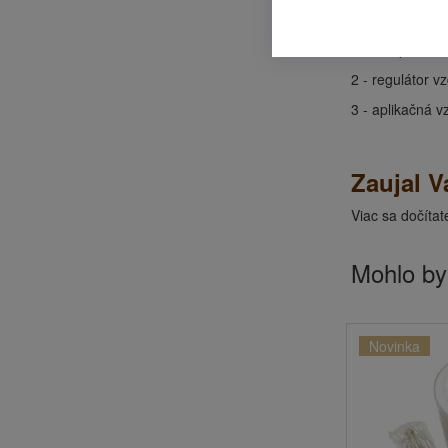
úzkou ná
1 - kompresor 
2 - regulátor 
3 - aplikačná v
Zaujal V
Viac sa dočíta
Mohlo by
Novinka