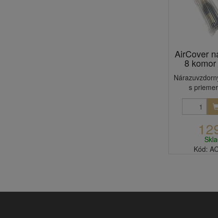
AirCover na
8 komor 
Nárazuvzdorný
s prieme
12
Skl
Kód: A