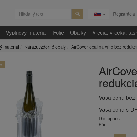
Registrácia
Výplňový materiál
Fólie
Obálky
Vrecia, vrecká, taš
ý materiál
Nárazuvzdorné obaly
AirCover obal na víno bez redukcie
e
AirCove
redukcie
Vaša cena bez
Vaša cena s D
Dostupnosť
Kód