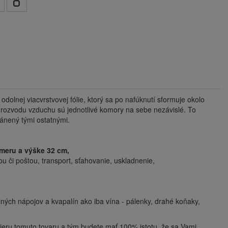
dolnej viacvrstvovej fólie, ktorý sa po nafúknutí sformuje okolo
rozvodu vzduchu sú jednotlivé komory na sebe nezávislé. To
ránený tými ostatnými.
iemeru a výške 32 cm,
u či poštou, transport, sťahovanie, uskladnenie,
iných nápojov a kvapalín ako iba vína - pálenky, drahé koňaky,
eru tomuto tovaru a tým budete mať 100% istotu, že sa Vami