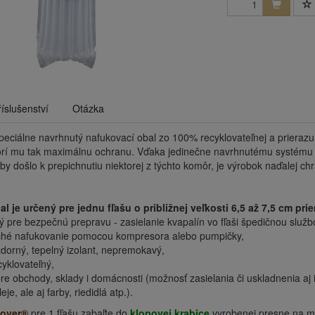
říslušenství
Otázka
peciálne navrhnutý nafukovací obal zo 100% recyklovateľnej a prierazu o
orí mu tak maximálnu ochranu. Vďaka jedinečne navrhnutému systému 
y došlo k prepichnutiu niektorej z týchto komôr, je výrobok naďalej ch
al je určený pre jednu fľašu o približnej veľkosti 6,5 až 7,5 cm pr
ý pre bezpečnú prepravu - zasielanie kvapalín vo fľaši špedičnou službo
hé nafukovanie pomocou kompresora alebo pumpičky,
dorný, tepelný izolant, nepremokavý,
yklovateľný,
re obchody, sklady i domácnosti (možnosť zasielania či uskladnenia aj 
eje, ale aj farby, riedidlá atp.).
Cover®
pre 1 fľašu zabaľte do
klopovej krabice
vyrobenej presne na mi