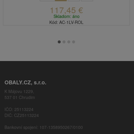
117,45 €
Skladom: áno
Kód: AC-1LV-ROL
OBALY.CZ, s.r.o.
K Májovu 1229,
537 01 Chrudim
IČO: 25113224
DIČ: CZ25113224
Bankovní spojení: 107-1358950267/0100