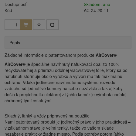
Dostupnosť
Skladom: áno
Kód
AC-24-20-11
Popis
Základné informácie o patentovanom produkte
AirCover®
AirCover®
je špeciálne navrhnutý nafukovací obal zo 100%
recyklovateľnej a prierazu odolnej viacvrstvovej fólie, ktorý sa po
nafúknutí sformuje okolo výrobku a vytvorí mu tak maximálnu
ochranu. Vďaka jedinečne navrhnutému systému rozvodu
vzduchu sú jednotlivé komory na sebe nezávislé a tak aj keby
došlo k prepichnutiu niektorej z týchto komôr je výrobok naďalej
chránený tými ostatnými.
Skladný, ľahký a vždy pripravený na použitie
Nami patentovaný produkt je jedinečný práve v jeho praktickosti –
v základnom stave je veľmi tenký, takže vo vašom sklade
nezaberie prakticky žiadne miesto. Podľa potreby potom ľahko