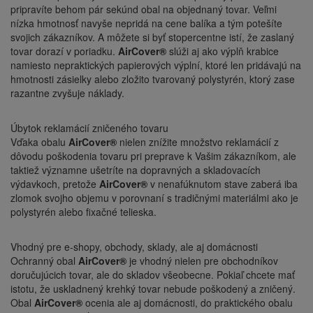
pripravíte behom pár sekúnd obal na objednaný tovar. Veľmi
nízka hmotnosť navyše nepridá na cene balíka a tým potešíte
svojich zákazníkov. A môžete si byť stopercentne istí, že zaslaný
tovar dorazí v poriadku.
AirCover®
slúži aj ako výplň krabice
namiesto nepraktických papierových výplní, ktoré len pridávajú na
hmotnosti zásielky alebo zložito tvarovaný polystyrén, ktorý zase
razantne zvyšuje náklady.
Úbytok reklamácií zničeného tovaru
Vďaka obalu
AirCover®
nielen znížite množstvo reklamácií z
dôvodu poškodenia tovaru pri preprave k Vašim zákazníkom, ale
taktiež významne ušetríte na dopravných a skladovacích
výdavkoch, pretože
AirCover®
v nenafúknutom stave zaberá iba
zlomok svojho objemu v porovnaní s tradičnými materiálmi ako je
polystyrén alebo fixačné telieska.
Vhodný pre e-shopy, obchody, sklady, ale aj domácnosti
Ochranný obal
AirCover®
je vhodný nielen pre obchodníkov
doručujúcich tovar, ale do skladov všeobecne. Pokiaľ chcete mať
istotu, že uskladnený krehký tovar nebude poškodený a zničený.
Obal
AirCover®
ocenia ale aj domácnosti, do praktického obalu