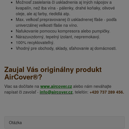
Možnosť zasielania či uskladnenia aj iných nápojov a
kvapalín, než iba vína - pálenky, drahé koňaky, olivové
oleje, ale aj farby, riedidlá atp.
Max. veľkosť prepravovanej či uskladnenej fľaše - podľa
univerzálnej veľkosti fľaše na víno.
Nafukovanie pomocou kompresora alebo pumpičky.
Nárazuvzdorný, tepelný izolant, nepremokavý.
100% recyklovateľný.
Vhodný pre obchody, sklady, sťahovanie aj domácnosti.
Zaujal Vás originálny produkt
AirCover®?
Viac sa dočítate na
www.aircover.cz
alebo nám neváhajte
napísat či zavolať -
info@aircover.cz
, telefón:
+420 737 289 456.
Otázka