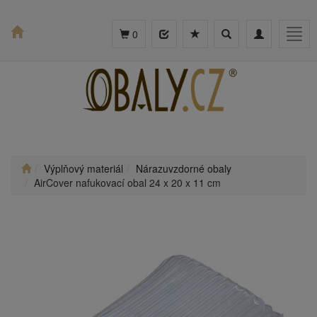
Toggle
Toggle
Togg
0
search
navigation
navig
Výplňový materiál
Nárazuvzdorné obaly
AirCover nafukovací obal 24 x 20 x 11 cm