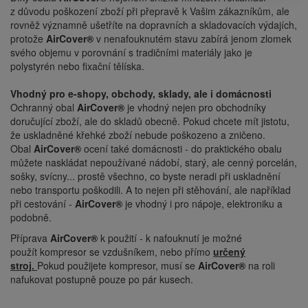
z důvodu poškození zboží při přepravě k Vašim zákazníkům, ale
rovněž významně ušetříte na dopravních a skladovacích výdajích,
protože
AirCover®
v nenafouknutém stavu zabírá jenom zlomek
svého objemu v porovnání s tradičními materiály jako je
polystyrén nebo fixační tělíska.
Vhodný pro e-shopy, obchody, sklady, ale i domácnosti
Ochranný obal
AirCover®
je vhodný nejen pro obchodníky
doručující zboží, ale do skladů obecně. Pokud chcete mít jistotu,
že uskladněné křehké zboží nebude poškozeno a zničeno.
Obal
AirCover®
ocení také domácnosti - do praktického obalu
můžete naskládat nepoužívané nádobí, starý, ale cenný porcelán,
sošky, svícny... prostě všechno, co byste neradi při uskladnění
nebo transportu poškodili. A to nejen při stěhování, ale například
při cestování -
AirCover®
je vhodný i pro nápoje, elektroniku a
podobně.
Příprava
AirCover®
k použití - k nafouknutí je možné
použít kompresor se vzdušníkem, nebo přímo
určený
stroj.
Pokud použijete kompresor, musí se
AirCover®
na roli
nafukovat postupně pouze po pár kusech.