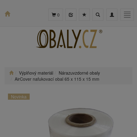
Toggle
Toggle
Togg
0
search
navigation
navig
Výplňový materiál
Nárazuvzdorné obaly
AirCover nafukovací obal 65 x 115 x 15 mm
Novinka