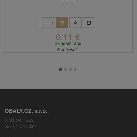
6,11 €
Skladom: áno
Kód: DVJ01
OBALY.CZ, s.r.o.
K Májovu 1229,
537 01 Chrudim