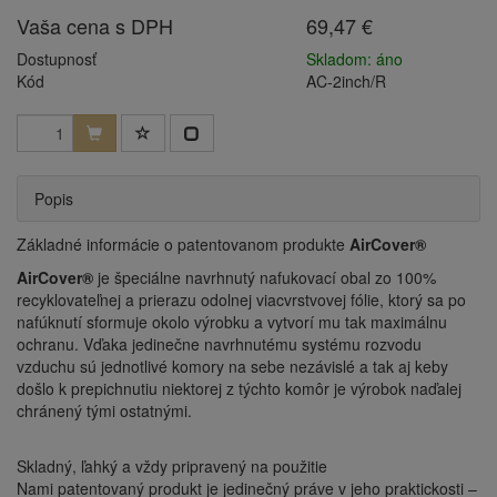
Vaša cena s DPH
69,47 €
Dostupnosť
Skladom: áno
Kód
AC-2inch/R
Popis
Základné informácie o patentovanom produkte
AirCover®
AirCover®
je špeciálne navrhnutý nafukovací obal zo 100%
recyklovateľnej a prierazu odolnej viacvrstvovej fólie, ktorý sa po
nafúknutí sformuje okolo výrobku a vytvorí mu tak maximálnu
ochranu. Vďaka jedinečne navrhnutému systému rozvodu
vzduchu sú jednotlivé komory na sebe nezávislé a tak aj keby
došlo k prepichnutiu niektorej z týchto komôr je výrobok naďalej
chránený tými ostatnými.
Skladný, ľahký a vždy pripravený na použitie
Nami patentovaný produkt je jedinečný práve v jeho praktickosti –