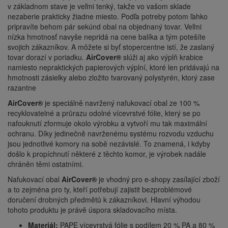
v základnom stave je veľmi tenký, takže vo vašom sklade
nezaberie prakticky žiadne miesto. Podľa potreby potom ľahko
pripravíte behom pár sekúnd obal na objednaný tovar. Veľmi
nízka hmotnosť navyše nepridá na cene balíka a tým potešíte
svojich zákazníkov. A môžete si byť stopercentne istí, že zaslaný
tovar dorazí v poriadku.
AirCover®
slúži aj ako výplň krabice
namiesto nepraktických papierových výplní, ktoré len pridávajú na
hmotnosti zásielky alebo zložito tvarovaný polystyrén, ktorý zase
razantne
AirCover®
je speciálně navržený nafukovací obal ze 100 %
recyklovatelné a průrazu odolné vícevrstvé fólie, který se po
nafouknutí zformuje okolo výrobku a vytvoří mu tak maximální
ochranu. Díky jedinečně navrženému systému rozvodu vzduchu
jsou jednotlivé komory na sobě nezávislé. To znamená, i kdyby
došlo k propíchnutí některé z těchto komor, je výrobek nadále
chráněn těmi ostatními.
Nafukovací obal
AirCover®
je vhodný pro e-shopy zasílající zboží
a to zejména pro ty, kteří potřebují zajistit bezproblémové
doručení drobných předmětů k zákazníkovi. Hlavní výhodou
tohoto produktu je právě úspora skladovacího místa.
Materiál:
PAPE vícevrstvá fólie s podílem 20 % PA a 80 %