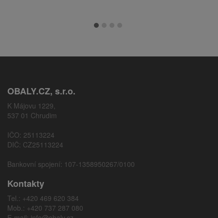
OBALY.CZ, s.r.o.
K Májovu 1229,
537 01 Chrudim
IČO: 25113224
DIČ: CZ25113224
Bankovní spojení: 107-1358950267/0100
Kontakty
Tel.: +420 469 620 384
Mob.: +420 737 287 080
E-mail:
info@obaly.cz