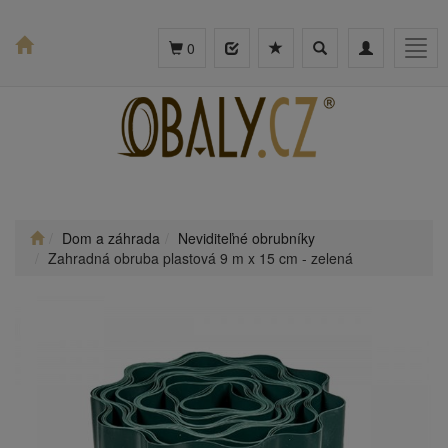
Toggle
Toggle
Togg
0
search
navigation
navig
Dom a záhrada
Neviditeľné obrubníky
Zahradná obruba plastová 9 m x 15 cm - zelená