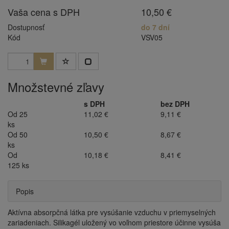
Vaša cena s DPH
10,50 €
Dostupnosť
do 7 dní
Kód
VSV05
Množstevné zľavy
s DPH
bez DPH
Od 25
11,02 €
9,11 €
ks
Od 50
10,50 €
8,67 €
ks
Od
10,18 €
8,41 €
125 ks
Popis
Aktívna absorpčná látka pre vysúšanie vzduchu v priemyselných
zariadeniach. Silikagél uložený vo voľnom priestore účinne vysúša