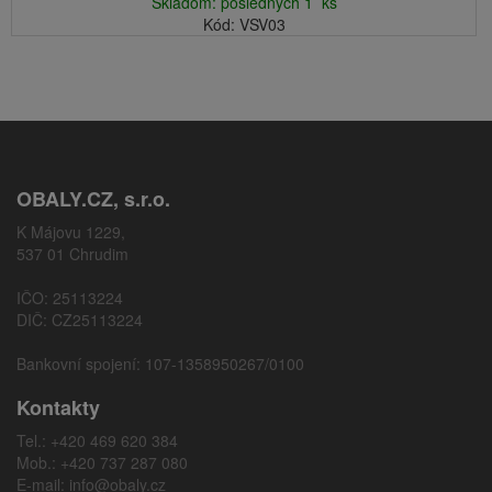
Skladom: posledných 1 ks
Kód: VSV03
OBALY.CZ, s.r.o.
K Májovu 1229,
537 01 Chrudim
IČO: 25113224
DIČ: CZ25113224
Bankovní spojení: 107-1358950267/0100
Kontakty
Tel.: +420 469 620 384
Mob.: +420 737 287 080
E-mail:
info@obaly.cz