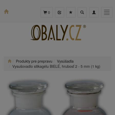
Toggle
Toggle
Togg
0
search
navigation
navig
Produkty pre prepravu
Vysúšadla
Vysušovadlo silikagélu BIELÉ, hrubosť 2 - 5 mm (1 kg)