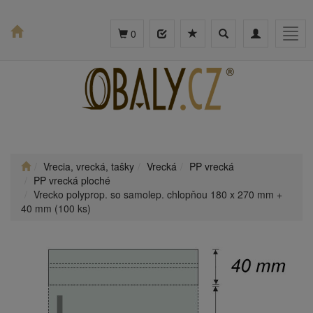
Toggle
Toggle
Togg
0
search
navigation
navig
Vrecia, vrecká, tašky
Vrecká
PP vrecká
PP vrecká ploché
Vrecko polyprop. so samolep. chlopňou 180 x 270 mm +
40 mm (100 ks)