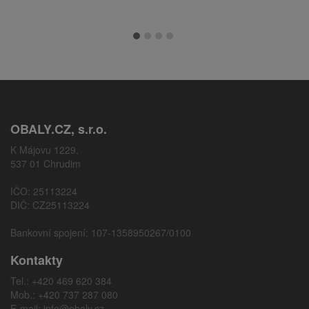
OBALY.CZ, s.r.o.
K Májovu 1229,
537 01 Chrudim
IČO: 25113224
DIČ: CZ25113224
Bankovní spojení: 107-1358950267/0100
Kontakty
Tel.: +420 469 620 384
Mob.: +420 737 287 080
E-mail:
info@obaly.cz