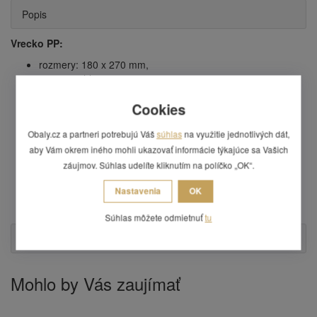
Popis
Vrecko PP:
rozmery: 180 x 270 mm,
rozmery chlopne: 180 x 40 mm,
sila: 40 mikrónov,
Cookies
farba: transparentná,
materiál: polypropylén PP,
Obaly.cz a partneri potrebujú Váš
súhlas
na využitie jednotlivých dát,
s plochým dnom a samolepiacou chlopňou na uzavretie,
plne recyklovateľný,
aby Vám okrem iného mohli ukazovať informácie týkajúce sa Vašich
balenie obsahuje 100 ks sáčkov,
záujmov. Súhlas udelíte kliknutím na políčko „OK“.
cena uvedená za 1 balenie,
POZOR: na vrecku je vzduchový otvor, neslúži teda ako
Nastavenia
OK
ochrana pred vlhkom!
Súhlas môžete odmietnuť
tu
Otázka
Mohlo by Vás zaujímať